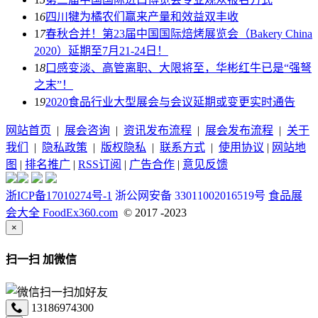
1
6
四川犍为橘农们赢来产量和效益双丰收
1
7
春秋合并！第23届中国国际焙烤展览会（Bakery China
2020）延期至7月21-24日！
1
8
口感变淡、高管离职、大限将至，华彬红牛已是“强弩
之末”！
1
9
2020食品行业大型展会与会议延期或变更实时通告
网站首页
|
展会咨询
|
资讯发布流程
|
展会发布流程
|
关于
我们
|
隐私政策
|
版权隐私
|
联系方式
|
使用协议
|
网站地
图
|
排名推广
|
RSS订阅
|
广告合作
|
意见反馈
浙ICP备17010274号-1
浙公网安备 33011002016519号
食品展
会大全 FoodEx360.com
© 2017 -2023
×
扫一扫 加微信
13186974300