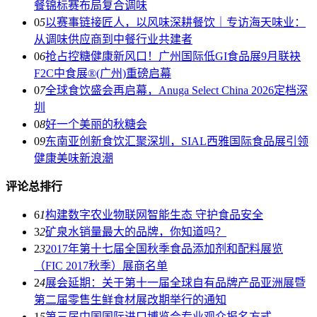
餐锦标赛布局复合调味
0
5
以赛事链接匠人，以风味深耕餐饮｜专访海天味业：
从调味供应商到中餐行业共建者
0
6
抢占控糖健康新风口！广州国际低GI食品展9月联袂
F2C中食展®(广州)重磅启幕
0
7
全球食饮盛会再启幕，Anuga Select China 2026定档深
圳
0
8
好一个美丽的秋糖会
0
9
东南亚创新食饮汇聚深圳，SIAL西雅国际食品展引领
健康美味新浪潮
评论总排行
6
1
构建数字农业物联网智能生态 守护食品安全
3
2
矿泉水销量最大的品牌，你知道吗？
2
3
2017年第十七届全国秋季食品添加剂和配料展览
（FIC 2017秋季）展商名单
2
4
展会延期：关于第十一届全球自有品牌产品亚洲展暨
第二届零售生鲜食材展改期举行的通知
1
5
第三届中国国际进口博览会专业观众报名方式