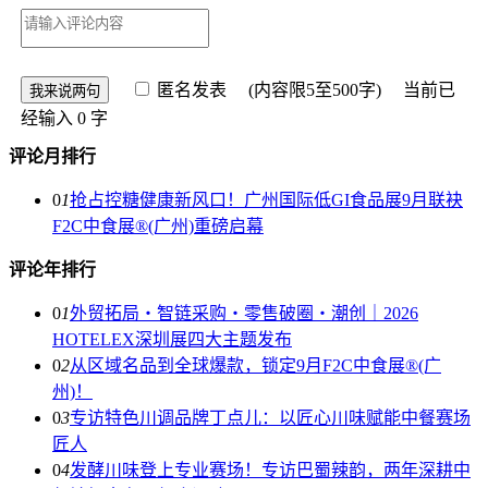
匿名发表
(内容限5至500字) 当前已
经输入
0
字
评论月排行
0
1
抢占控糖健康新风口！广州国际低GI食品展9月联袂
F2C中食展®(广州)重磅启幕
评论年排行
0
1
外贸拓局・智链采购・零售破圈・潮创｜2026
HOTELEX深圳展四大主题发布
0
2
从区域名品到全球爆款，锁定9月F2C中食展®(广
州)！
0
3
专访特色川调品牌丁点儿：以匠心川味赋能中餐赛场
匠人
0
4
发酵川味登上专业赛场！专访巴蜀辣韵，两年深耕中