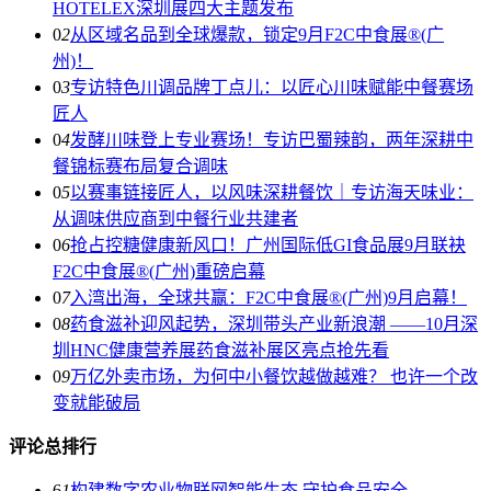
HOTELEX深圳展四大主题发布
0
2
从区域名品到全球爆款，锁定9月F2C中食展®(广
州)！
0
3
专访特色川调品牌丁点儿：以匠心川味赋能中餐赛场
匠人
0
4
发酵川味登上专业赛场！专访巴蜀辣韵，两年深耕中
餐锦标赛布局复合调味
0
5
以赛事链接匠人，以风味深耕餐饮｜专访海天味业：
从调味供应商到中餐行业共建者
0
6
抢占控糖健康新风口！广州国际低GI食品展9月联袂
F2C中食展®(广州)重磅启幕
0
7
入湾出海，全球共赢：F2C中食展®(广州)9月启幕！
0
8
药食滋补迎风起势，深圳带头产业新浪潮 ——10月深
圳HNC健康营养展药食滋补展区亮点抢先看
0
9
万亿外卖市场，为何中小餐饮越做越难？ 也许一个改
变就能破局
评论总排行
6
1
构建数字农业物联网智能生态 守护食品安全