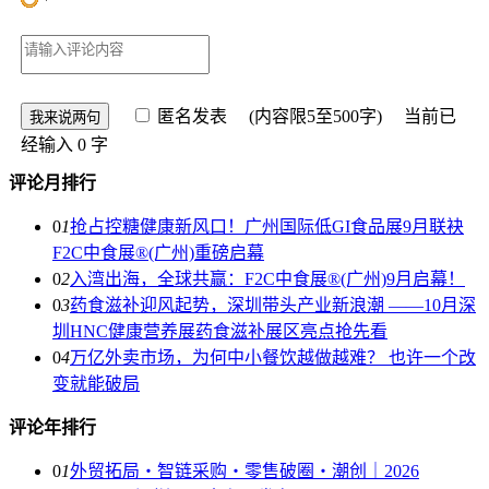
匿名发表
(内容限5至500字) 当前已
经输入
0
字
评论月排行
0
1
抢占控糖健康新风口！广州国际低GI食品展9月联袂
F2C中食展®(广州)重磅启幕
0
2
入湾出海，全球共赢：F2C中食展®(广州)9月启幕！
0
3
药食滋补迎风起势，深圳带头产业新浪潮 ——10月深
圳HNC健康营养展药食滋补展区亮点抢先看
0
4
万亿外卖市场，为何中小餐饮越做越难？ 也许一个改
变就能破局
评论年排行
0
1
外贸拓局・智链采购・零售破圈・潮创｜2026