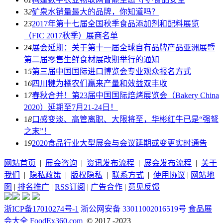
3
2
矿泉水销量最大的品牌，你知道吗？
2
3
2017年第十七届全国秋季食品添加剂和配料展览
（FIC 2017秋季）展商名单
2
4
展会延期：关于第十一届全球自有品牌产品亚洲展暨
第二届零售生鲜食材展改期举行的通知
1
5
第三届中国国际进口博览会专业观众报名方式
1
6
四川犍为橘农们赢来产量和效益双丰收
1
7
春秋合并！第23届中国国际焙烤展览会（Bakery China
2020）延期至7月21-24日！
1
8
口感变淡、高管离职、大限将至，华彬红牛已是“强弩
之末”！
1
9
2020食品行业大型展会与会议延期或变更实时通告
网站首页
|
展会咨询
|
资讯发布流程
|
展会发布流程
|
关于
我们
|
隐私政策
|
版权隐私
|
联系方式
|
使用协议
|
网站地
图
|
排名推广
|
RSS订阅
|
广告合作
|
意见反馈
浙ICP备17010274号-1
浙公网安备 33011002016519号
食品展
会大全 FoodEx360.com
© 2017 -2023