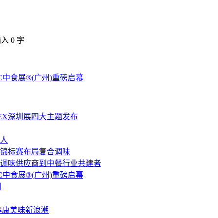
输入
0
字
C中食展®(广州)重磅启幕
LEX深圳展四大主题发布
人
锦标赛布局复合调味
调味供应商到中餐行业共建者
C中食展®(广州)重磅启幕
圳
健康美味新浪潮