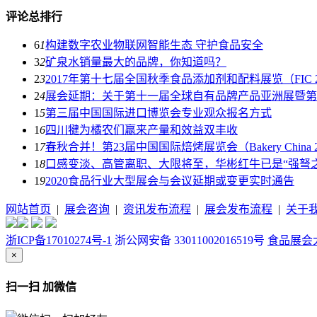
评论总排行
6
1
构建数字农业物联网智能生态 守护食品安全
3
2
矿泉水销量最大的品牌，你知道吗？
2
3
2017年第十七届全国秋季食品添加剂和配料展览（FIC 
2
4
展会延期：关于第十一届全球自有品牌产品亚洲展暨第
1
5
第三届中国国际进口博览会专业观众报名方式
1
6
四川犍为橘农们赢来产量和效益双丰收
1
7
春秋合并！第23届中国国际焙烤展览会（Bakery China 2
1
8
口感变淡、高管离职、大限将至，华彬红牛已是“强弩之
1
9
2020食品行业大型展会与会议延期或变更实时通告
网站首页
|
展会咨询
|
资讯发布流程
|
展会发布流程
|
关于
浙ICP备17010274号-1
浙公网安备 33011002016519号
食品展会大全
×
扫一扫 加微信