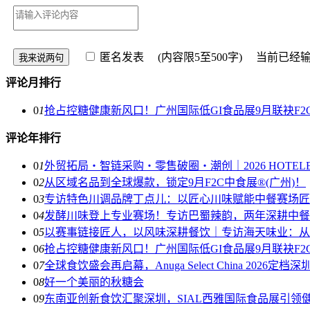
匿名发表
(内容限5至500字) 当前已经
评论月排行
0
1
抢占控糖健康新风口！广州国际低GI食品展9月联袂F2
评论年排行
0
1
外贸拓局・智链采购・零售破圈・潮创｜2026 HOTE
0
2
从区域名品到全球爆款，锁定9月F2C中食展®(广州)！
0
3
专访特色川调品牌丁点儿：以匠心川味赋能中餐赛场匠
0
4
发酵川味登上专业赛场！专访巴蜀辣韵，两年深耕中餐
0
5
以赛事链接匠人，以风味深耕餐饮｜专访海天味业：从
0
6
抢占控糖健康新风口！广州国际低GI食品展9月联袂F2
0
7
全球食饮盛会再启幕，Anuga Select China 2026定档深
0
8
好一个美丽的秋糖会
0
9
东南亚创新食饮汇聚深圳，SIAL西雅国际食品展引领