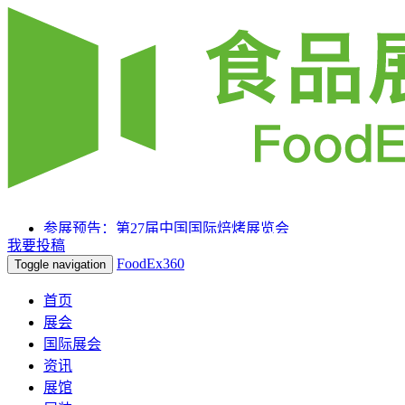
参展预告：第27届中国国际焙烤展览会
我要投稿
参展预告：SIAL 西雅国际食品和饮料展览会（上海）
FoodEx360
Toggle navigation
参展预告：2025HOTELEX上海国际酒店及餐饮业博览会
首页
展会
国际展会
资讯
展馆