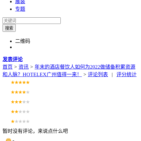
展装
专题
搜索
二维码
发表评论
首页
>
资讯
>
年末的酒店餐饮人如何为2022做储备积累资源
和人脉？HOTELEX广州值得一来！
>
评论列表
|
评分统计
暂时没有评论，来说点什么吧