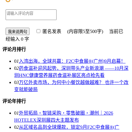
匿名发表
(内容限5至500字) 当前已
经输入
0
字
评论月排行
0
1
入湾出海，全球共赢：F2C中食展®(广州)9月启幕！
0
2
药食滋补迎风起势，深圳带头产业新浪潮 ——10月深
圳HNC健康营养展药食滋补展区亮点抢先看
0
3
万亿外卖市场，为何中小餐饮越做越难？ 也许一个改
变就能破局
评论年排行
0
1
外贸拓局・智链采购・零售破圈・潮创｜2026
HOTELEX深圳展四大主题发布
0
2
从区域名品到全球爆款，锁定9月F2C中食展®(广