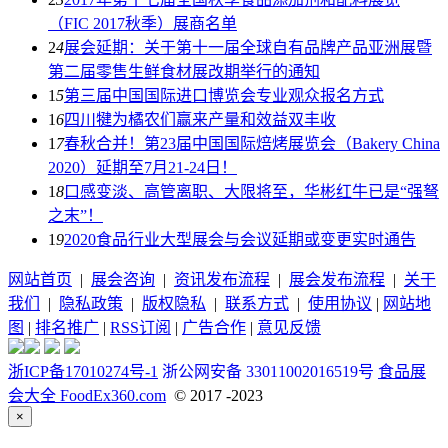
（FIC 2017秋季）展商名单
2
4
展会延期：关于第十一届全球自有品牌产品亚洲展暨
第二届零售生鲜食材展改期举行的通知
1
5
第三届中国国际进口博览会专业观众报名方式
1
6
四川犍为橘农们赢来产量和效益双丰收
1
7
春秋合并！第23届中国国际焙烤展览会（Bakery China
2020）延期至7月21-24日！
1
8
口感变淡、高管离职、大限将至，华彬红牛已是“强弩
之末”！
1
9
2020食品行业大型展会与会议延期或变更实时通告
网站首页
|
展会咨询
|
资讯发布流程
|
展会发布流程
|
关于
我们
|
隐私政策
|
版权隐私
|
联系方式
|
使用协议
|
网站地
图
|
排名推广
|
RSS订阅
|
广告合作
|
意见反馈
浙ICP备17010274号-1
浙公网安备 33011002016519号
食品展
会大全 FoodEx360.com
© 2017 -2023
×