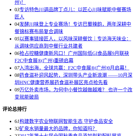
州)！
0
3
专访特色川调品牌丁点儿：以匠心川味赋能中餐赛场
匠人
0
4
发酵川味登上专业赛场！专访巴蜀辣韵，两年深耕中
餐锦标赛布局复合调味
0
5
以赛事链接匠人，以风味深耕餐饮｜专访海天味业：
从调味供应商到中餐行业共建者
0
6
抢占控糖健康新风口！广州国际低GI食品展9月联袂
F2C中食展®(广州)重磅启幕
0
7
入湾出海，全球共赢：F2C中食展®(广州)9月启幕！
0
8
药食滋补迎风起势，深圳带头产业新浪潮 ——10月深
圳HNC健康营养展药食滋补展区亮点抢先看
0
9
万亿外卖市场，为何中小餐饮越做越难？ 也许一个改
变就能破局
评论总排行
6
1
构建数字农业物联网智能生态 守护食品安全
3
2
矿泉水销量最大的品牌，你知道吗？
2
3
2017年第十七届全国秋季食品添加剂和配料展览