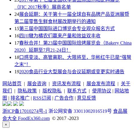
（FIC 2017秋季）展商名单
2
4
展会延期：关于第十一届全球自有品牌产品亚洲展暨
第二届零售生鲜食材展改期举行的通知
1
5
第三届中国国际进口博览会专业观众报名方式
1
6
四川犍为橘农们赢来产量和效益双丰收
1
7
春秋合并！第23届中国国际焙烤展览会（Bakery China
2020）延期至7月21-24日！
1
8
口感变淡、高管离职、大限将至，华彬红牛已是“强弩
之末”！
1
9
2020食品行业大型展会与会议延期或变更实时通告
网站首页
|
展会咨询
|
资讯发布流程
|
展会发布流程
|
关于
我们
|
隐私政策
|
版权隐私
|
联系方式
|
使用协议
|
网站地
图
|
排名推广
|
RSS订阅
|
广告合作
|
意见反馈
浙ICP备17010274号-1
浙公网安备 33011002016519号
食品展
会大全 FoodEx360.com
© 2017 -2023
×