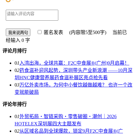
匿名发表
(内容限5至500字) 当前已
经输入
0
字
评论月排行
0
1
入湾出海，全球共赢：F2C中食展®(广州)9月启幕！
0
2
药食滋补迎风起势，深圳带头产业新浪潮 ——10月深
圳HNC健康营养展药食滋补展区亮点抢先看
0
3
万亿外卖市场，为何中小餐饮越做越难？ 也许一个改
变就能破局
评论年排行
0
1
外贸拓局・智链采购・零售破圈・潮创｜2026
HOTELEX深圳展四大主题发布
0
2
从区域名品到全球爆款，锁定9月F2C中食展®(广