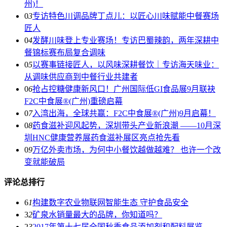
州)！
0
3
专访特色川调品牌丁点儿：以匠心川味赋能中餐赛场
匠人
0
4
发酵川味登上专业赛场！专访巴蜀辣韵，两年深耕中
餐锦标赛布局复合调味
0
5
以赛事链接匠人，以风味深耕餐饮｜专访海天味业：
从调味供应商到中餐行业共建者
0
6
抢占控糖健康新风口！广州国际低GI食品展9月联袂
F2C中食展®(广州)重磅启幕
0
7
入湾出海，全球共赢：F2C中食展®(广州)9月启幕！
0
8
药食滋补迎风起势，深圳带头产业新浪潮 ——10月深
圳HNC健康营养展药食滋补展区亮点抢先看
0
9
万亿外卖市场，为何中小餐饮越做越难？ 也许一个改
变就能破局
评论总排行
6
1
构建数字农业物联网智能生态 守护食品安全
3
2
矿泉水销量最大的品牌，你知道吗？
2
3
2017年第十七届全国秋季食品添加剂和配料展览