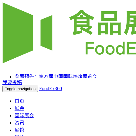
参展预告：第27届中国国际焙烤展览会
我要投稿
参展预告：SIAL 西雅国际食品和饮料展览会（上海）
FoodEx360
Toggle navigation
参展预告：2025HOTELEX上海国际酒店及餐饮业博览会
首页
展会
国际展会
资讯
展馆