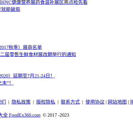
圳HNC健康营养展药食滋补展区亮点抢先看
变就能破局
2017秋季）展商名单
二届零售生鲜食材展改期举行的通知
020）延期至7月21-24日！
末”！
我们
|
隐私政策
|
版权隐私
|
联系方式
|
使用协议
|
网站地图
|
 FoodEx360.com
© 2017 -2023