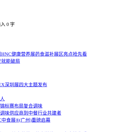
输入
0
字
圳HNC健康营养展药食滋补展区亮点抢先看
变就能破局
LEX深圳展四大主题发布
人
锦标赛布局复合调味
调味供应商到中餐行业共建者
C中食展®(广州)重磅启幕