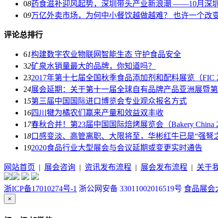
0
8
药食滋补迎风起势，深圳带头产业新浪潮 ——10月深
0
9
万亿外卖市场，为何中小餐饮越做越难？ 也许一个改
评论总排行
6
1
构建数字农业物联网智能生态 守护食品安全
3
2
矿泉水销量最大的品牌，你知道吗？
2
3
2017年第十七届全国秋季食品添加剂和配料展览（FIC 
2
4
展会延期：关于第十一届全球自有品牌产品亚洲展暨第
1
5
第三届中国国际进口博览会专业观众报名方式
1
6
四川犍为橘农们赢来产量和效益双丰收
1
7
春秋合并！第23届中国国际焙烤展览会（Bakery China 2
1
8
口感变淡、高管离职、大限将至，华彬红牛已是“强弩之
1
9
2020食品行业大型展会与会议延期或变更实时通告
网站首页
|
展会咨询
|
资讯发布流程
|
展会发布流程
|
关于
浙ICP备17010274号-1
浙公网安备 33011002016519号
食品展会大全
×