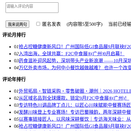
匿名发表
(内容限5至500字) 当前已经
评论月排行
0
1
抢占控糖健康新风口！广州国际低GI食品展9月联袂F2
0
2
入湾出海，全球共赢：F2C中食展®(广州)9月启幕！
0
3
药食滋补迎风起势，深圳带头产业新浪潮 ——10月深
0
4
万亿外卖市场，为何中小餐饮越做越难？ 也许一个改
评论年排行
0
1
外贸拓局・智链采购・零售破圈・潮创｜2026 HOTE
0
2
从区域名品到全球爆款，锁定9月F2C中食展®(广州)！
0
3
专访特色川调品牌丁点儿：以匠心川味赋能中餐赛场匠
0
4
发酵川味登上专业赛场！专访巴蜀辣韵，两年深耕中餐
0
5
以赛事链接匠人，以风味深耕餐饮｜专访海天味业：从
0
6
抢占控糖健康新风口！广州国际低GI食品展9月联袂F2