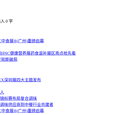
输入
0
字
C中食展®(广州)重磅启幕
圳HNC健康营养展药食滋补展区亮点抢先看
变就能破局
LEX深圳展四大主题发布
人
锦标赛布局复合调味
调味供应商到中餐行业共建者
C中食展®(广州)重磅启幕