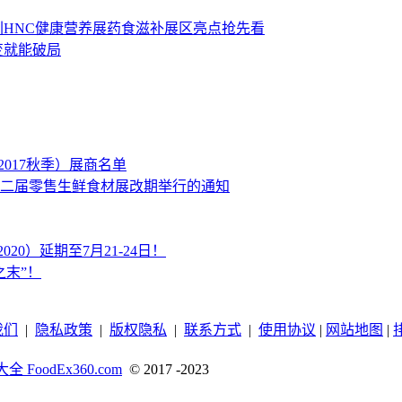
圳HNC健康营养展药食滋补展区亮点抢先看
变就能破局
2017秋季）展商名单
二届零售生鲜食材展改期举行的通知
020）延期至7月21-24日！
末”！
我们
|
隐私政策
|
版权隐私
|
联系方式
|
使用协议
|
网站地图
|
 FoodEx360.com
© 2017 -2023