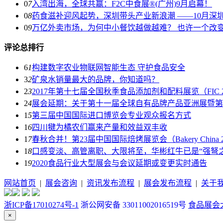
0
7
入湾出海，全球共赢：F2C中食展®(广州)9月启幕！
0
8
药食滋补迎风起势，深圳带头产业新浪潮 ——10月深
0
9
万亿外卖市场，为何中小餐饮越做越难？ 也许一个改
评论总排行
6
1
构建数字农业物联网智能生态 守护食品安全
3
2
矿泉水销量最大的品牌，你知道吗？
2
3
2017年第十七届全国秋季食品添加剂和配料展览（FIC 
2
4
展会延期：关于第十一届全球自有品牌产品亚洲展暨第
1
5
第三届中国国际进口博览会专业观众报名方式
1
6
四川犍为橘农们赢来产量和效益双丰收
1
7
春秋合并！第23届中国国际焙烤展览会（Bakery China 2
1
8
口感变淡、高管离职、大限将至，华彬红牛已是“强弩之
1
9
2020食品行业大型展会与会议延期或变更实时通告
网站首页
|
展会咨询
|
资讯发布流程
|
展会发布流程
|
关于
浙ICP备17010274号-1
浙公网安备 33011002016519号
食品展会大全
×