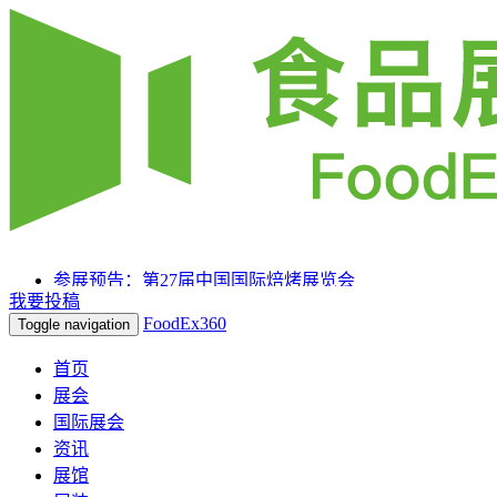
参展预告：第27届中国国际焙烤展览会
我要投稿
参展预告：SIAL 西雅国际食品和饮料展览会（上海）
FoodEx360
Toggle navigation
参展预告：2025HOTELEX上海国际酒店及餐饮业博览会
首页
展会
国际展会
资讯
展馆