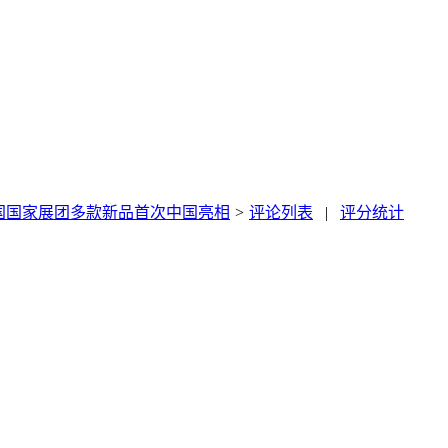
法国国家展团多款新品首次中国亮相
>
评论列表
|
评分统计