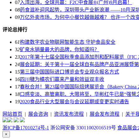
0
7
入湾出海，全球共赢：F2C中食展®(广州)9月启幕！
0
8
药食滋补迎风起势，深圳带头产业新浪潮 ——10月深
0
9
万亿外卖市场，为何中小餐饮越做越难？ 也许一个改
评论总排行
6
1
构建数字农业物联网智能生态 守护食品安全
3
2
矿泉水销量最大的品牌，你知道吗？
2
3
2017年第十七届全国秋季食品添加剂和配料展览（FIC 
2
4
展会延期：关于第十一届全球自有品牌产品亚洲展暨第
1
5
第三届中国国际进口博览会专业观众报名方式
1
6
四川犍为橘农们赢来产量和效益双丰收
1
7
春秋合并！第23届中国国际焙烤展览会（Bakery China 2
1
8
口感变淡、高管离职、大限将至，华彬红牛已是“强弩之
1
9
2020食品行业大型展会与会议延期或变更实时通告
网站首页
|
展会咨询
|
资讯发布流程
|
展会发布流程
|
关于
浙ICP备17010274号-1
浙公网安备 33011002016519号
食品展会大全
×