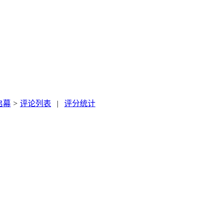
启幕
>
评论列表
|
评分统计