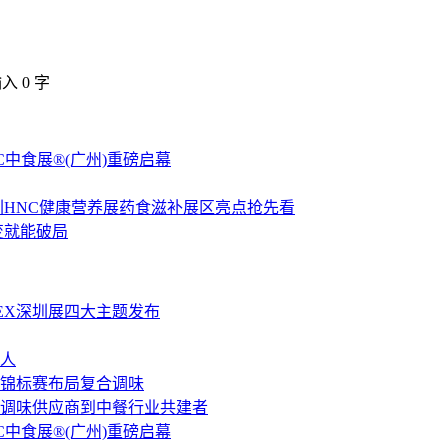
输入
0
字
C中食展®(广州)重磅启幕
圳HNC健康营养展药食滋补展区亮点抢先看
变就能破局
LEX深圳展四大主题发布
人
锦标赛布局复合调味
调味供应商到中餐行业共建者
C中食展®(广州)重磅启幕