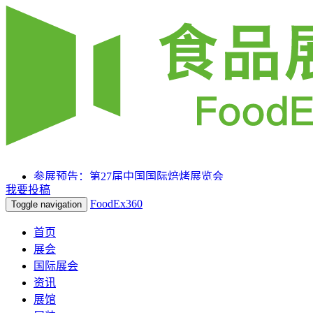
参展预告：第27届中国国际焙烤展览会
我要投稿
参展预告：SIAL 西雅国际食品和饮料展览会（上海）
FoodEx360
Toggle navigation
参展预告：2025HOTELEX上海国际酒店及餐饮业博览会
首页
展会
国际展会
资讯
展馆