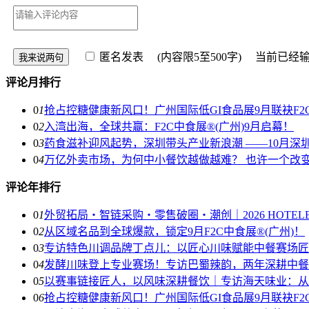
匿名发表
(内容限5至500字) 当前已经
评论月排行
0
1
抢占控糖健康新风口！广州国际低GI食品展9月联袂F2
0
2
入湾出海，全球共赢：F2C中食展®(广州)9月启幕！
0
3
药食滋补迎风起势，深圳带头产业新浪潮 ——10月深
0
4
万亿外卖市场，为何中小餐饮越做越难？ 也许一个改
评论年排行
0
1
外贸拓局・智链采购・零售破圈・潮创｜2026 HOTE
0
2
从区域名品到全球爆款，锁定9月F2C中食展®(广州)！
0
3
专访特色川调品牌丁点儿：以匠心川味赋能中餐赛场匠
0
4
发酵川味登上专业赛场！专访巴蜀辣韵，两年深耕中餐
0
5
以赛事链接匠人，以风味深耕餐饮｜专访海天味业：从
0
6
抢占控糖健康新风口！广州国际低GI食品展9月联袂F2