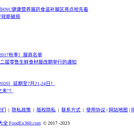
圳HNC健康营养展药食滋补展区亮点抢先看
变就能破局
2017秋季）展商名单
二届零售生鲜食材展改期举行的通知
020）延期至7月21-24日！
末”！
我们
|
隐私政策
|
版权隐私
|
联系方式
|
使用协议
|
网站地图
|
 FoodEx360.com
© 2017 -2023