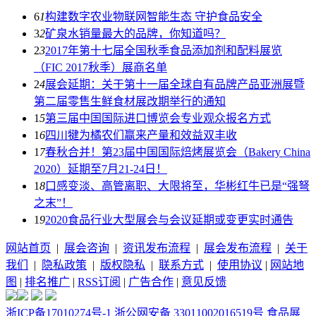
6
1
构建数字农业物联网智能生态 守护食品安全
3
2
矿泉水销量最大的品牌，你知道吗？
2
3
2017年第十七届全国秋季食品添加剂和配料展览
（FIC 2017秋季）展商名单
2
4
展会延期：关于第十一届全球自有品牌产品亚洲展暨
第二届零售生鲜食材展改期举行的通知
1
5
第三届中国国际进口博览会专业观众报名方式
1
6
四川犍为橘农们赢来产量和效益双丰收
1
7
春秋合并！第23届中国国际焙烤展览会（Bakery China
2020）延期至7月21-24日！
1
8
口感变淡、高管离职、大限将至，华彬红牛已是“强弩
之末”！
1
9
2020食品行业大型展会与会议延期或变更实时通告
网站首页
|
展会咨询
|
资讯发布流程
|
展会发布流程
|
关于
我们
|
隐私政策
|
版权隐私
|
联系方式
|
使用协议
|
网站地
图
|
排名推广
|
RSS订阅
|
广告合作
|
意见反馈
浙ICP备17010274号-1
浙公网安备 33011002016519号
食品展