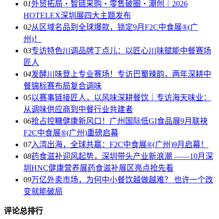
0
1
外贸拓局・智链采购・零售破圈・潮创｜2026
HOTELEX深圳展四大主题发布
0
2
从区域名品到全球爆款，锁定9月F2C中食展®(广
州)！
0
3
专访特色川调品牌丁点儿：以匠心川味赋能中餐赛场
匠人
0
4
发酵川味登上专业赛场！专访巴蜀辣韵，两年深耕中
餐锦标赛布局复合调味
0
5
以赛事链接匠人，以风味深耕餐饮｜专访海天味业：
从调味供应商到中餐行业共建者
0
6
抢占控糖健康新风口！广州国际低GI食品展9月联袂
F2C中食展®(广州)重磅启幕
0
7
入湾出海，全球共赢：F2C中食展®(广州)9月启幕！
0
8
药食滋补迎风起势，深圳带头产业新浪潮 ——10月深
圳HNC健康营养展药食滋补展区亮点抢先看
0
9
万亿外卖市场，为何中小餐饮越做越难？ 也许一个改
变就能破局
评论总排行