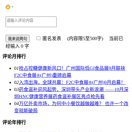
匿名发表
(内容限5至500字) 当前已
经输入
0
字
评论月排行
0
1
抢占控糖健康新风口！广州国际低GI食品展9月联袂
F2C中食展®(广州)重磅启幕
0
2
入湾出海，全球共赢：F2C中食展®(广州)9月启幕！
0
3
药食滋补迎风起势，深圳带头产业新浪潮 ——10月深
圳HNC健康营养展药食滋补展区亮点抢先看
0
4
万亿外卖市场，为何中小餐饮越做越难？ 也许一个改
变就能破局
评论年排行