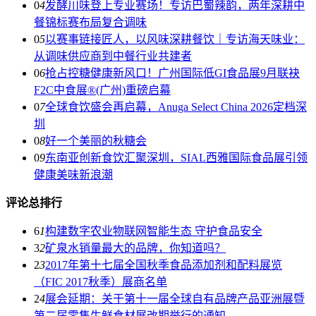
0
4
发酵川味登上专业赛场！专访巴蜀辣韵，两年深耕中
餐锦标赛布局复合调味
0
5
以赛事链接匠人，以风味深耕餐饮｜专访海天味业：
从调味供应商到中餐行业共建者
0
6
抢占控糖健康新风口！广州国际低GI食品展9月联袂
F2C中食展®(广州)重磅启幕
0
7
全球食饮盛会再启幕，Anuga Select China 2026定档深
圳
0
8
好一个美丽的秋糖会
0
9
东南亚创新食饮汇聚深圳，SIAL西雅国际食品展引领
健康美味新浪潮
评论总排行
6
1
构建数字农业物联网智能生态 守护食品安全
3
2
矿泉水销量最大的品牌，你知道吗？
2
3
2017年第十七届全国秋季食品添加剂和配料展览
（FIC 2017秋季）展商名单
2
4
展会延期：关于第十一届全球自有品牌产品亚洲展暨
第二届零售生鲜食材展改期举行的通知