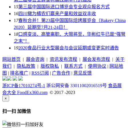
1
5
第三届中国国际进口博览会专业观众报名方式
1
6
四川犍为橘农们赢来产量和效益双丰收
1
7
春秋合并！第23届中国国际焙烤展览会（Bakery China
2020）延期至7月21-24日！
1
8
口感变淡、高管离职、大限将至，华彬红牛已是“强弩
之末”！
1
9
2020食品行业大型展会与会议延期或变更实时通告
网站首页
|
展会咨询
|
资讯发布流程
|
展会发布流程
|
关于
我们
|
隐私政策
|
版权隐私
|
联系方式
|
使用协议
|
网站地
图
|
排名推广
|
RSS订阅
|
广告合作
|
意见反馈
浙ICP备17010274号-1
浙公网安备 33011002016519号
食品展
会大全 FoodEx360.com
© 2017 -2023
×
扫一扫 加微信