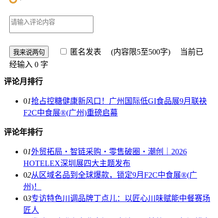
匿名发表
(内容限5至500字) 当前已
经输入
0
字
评论月排行
0
1
抢占控糖健康新风口！广州国际低GI食品展9月联袂
F2C中食展®(广州)重磅启幕
评论年排行
0
1
外贸拓局・智链采购・零售破圈・潮创｜2026
HOTELEX深圳展四大主题发布
0
2
从区域名品到全球爆款，锁定9月F2C中食展®(广
州)！
0
3
专访特色川调品牌丁点儿：以匠心川味赋能中餐赛场
匠人