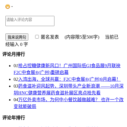
匿名发表
(内容限5至500字) 当前已
经输入
0
字
评论月排行
0
1
抢占控糖健康新风口！广州国际低GI食品展9月联袂
F2C中食展®(广州)重磅启幕
0
2
入湾出海，全球共赢：F2C中食展®(广州)9月启幕！
0
3
药食滋补迎风起势，深圳带头产业新浪潮 ——10月深
圳HNC健康营养展药食滋补展区亮点抢先看
0
4
万亿外卖市场，为何中小餐饮越做越难？ 也许一个改
变就能破局
评论年排行