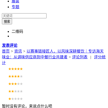
展装
专题
搜索
二维码
发表评论
首页
>
资讯
>
以赛事链接匠人，以风味深耕餐饮｜专访海天
味业：从调味供应商到中餐行业共建者
>
评论列表
|
评分统
计
暂时没有评论，来说点什么吧