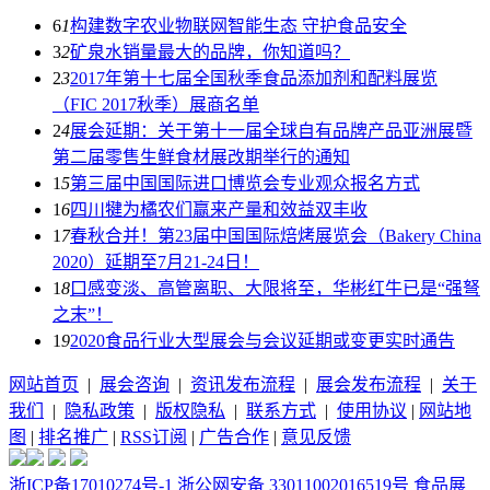
6
1
构建数字农业物联网智能生态 守护食品安全
3
2
矿泉水销量最大的品牌，你知道吗？
2
3
2017年第十七届全国秋季食品添加剂和配料展览
（FIC 2017秋季）展商名单
2
4
展会延期：关于第十一届全球自有品牌产品亚洲展暨
第二届零售生鲜食材展改期举行的通知
1
5
第三届中国国际进口博览会专业观众报名方式
1
6
四川犍为橘农们赢来产量和效益双丰收
1
7
春秋合并！第23届中国国际焙烤展览会（Bakery China
2020）延期至7月21-24日！
1
8
口感变淡、高管离职、大限将至，华彬红牛已是“强弩
之末”！
1
9
2020食品行业大型展会与会议延期或变更实时通告
网站首页
|
展会咨询
|
资讯发布流程
|
展会发布流程
|
关于
我们
|
隐私政策
|
版权隐私
|
联系方式
|
使用协议
|
网站地
图
|
排名推广
|
RSS订阅
|
广告合作
|
意见反馈
浙ICP备17010274号-1
浙公网安备 33011002016519号
食品展