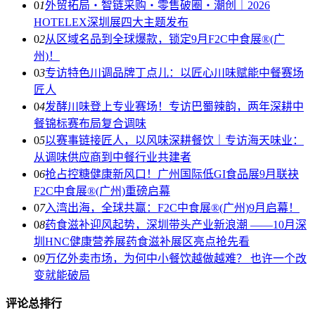
0
1
外贸拓局・智链采购・零售破圈・潮创｜2026
HOTELEX深圳展四大主题发布
0
2
从区域名品到全球爆款，锁定9月F2C中食展®(广
州)！
0
3
专访特色川调品牌丁点儿：以匠心川味赋能中餐赛场
匠人
0
4
发酵川味登上专业赛场！专访巴蜀辣韵，两年深耕中
餐锦标赛布局复合调味
0
5
以赛事链接匠人，以风味深耕餐饮｜专访海天味业：
从调味供应商到中餐行业共建者
0
6
抢占控糖健康新风口！广州国际低GI食品展9月联袂
F2C中食展®(广州)重磅启幕
0
7
入湾出海，全球共赢：F2C中食展®(广州)9月启幕！
0
8
药食滋补迎风起势，深圳带头产业新浪潮 ——10月深
圳HNC健康营养展药食滋补展区亮点抢先看
0
9
万亿外卖市场，为何中小餐饮越做越难？ 也许一个改
变就能破局
评论总排行