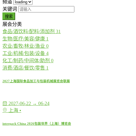
频道
关键词
搜索
展会分类
食品/酒饮料/配料/添加剂
31
生物/医疗/美容/健康
1
农业/畜牧/林业/渔业
0
工业/机械/包装/设备
4
化工/制药/中间体/助剂
0
消费/酒店/餐饮/零售
1
2027上海国际食品加工与包装机械展览会联展
2027-06-22 → 06-24
上海 •
interpack China 2026包装世界（上海）博览会