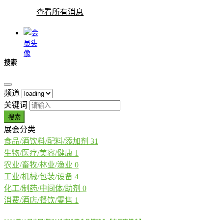
查看所有消息
搜索
频道
关键词
搜索
展会分类
食品/酒饮料/配料/添加剂
31
生物/医疗/美容/健康
1
农业/畜牧/林业/渔业
0
工业/机械/包装/设备
4
化工/制药/中间体/助剂
0
消费/酒店/餐饮/零售
1