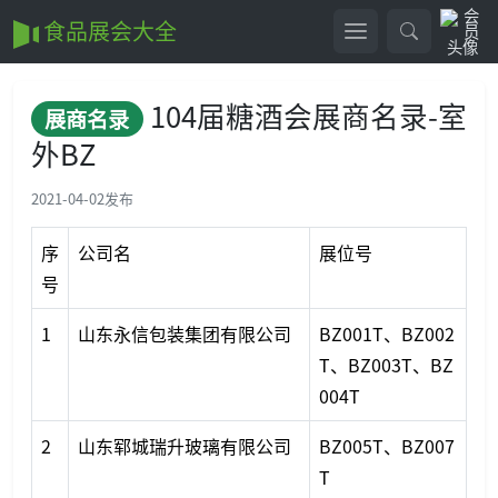
食品展会大全
104届糖酒会展商名录-室
展商名录
外BZ
2021-04-02
发布
序
公司名
展位号
号
1
山东永信包装集团有限公司
BZ001T、BZ002
T、BZ003T、BZ
004T
2
山东郓城瑞升玻璃有限公司
BZ005T、BZ007
T