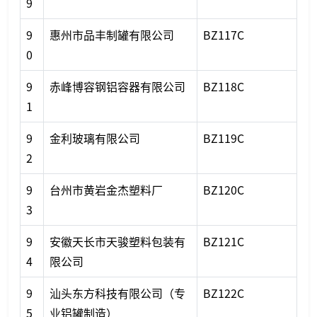
9
9
惠州市品丰制罐有限公司
BZ117C
0
9
赤峰博容钢铝容器有限公司
BZ118C
1
9
金利玻璃有限公司
BZ119C
2
9
台州市黄岩金杰塑料厂
BZ120C
3
9
安徽天长市天骏塑料包装有
BZ121C
4
限公司
9
汕头东方科技有限公司（专
BZ122C
5
业铝罐制造）