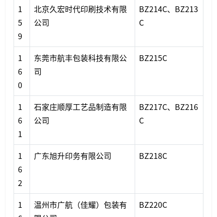
1
北京久宏时代印刷技术有限
BZ214C、BZ213
5
公司
C
9
1
东莞市航丰包装科技有限公
BZ215C
6
司
0
1
石家庄顺厚工艺品制造有限
BZ217C、BZ216
6
公司
C
1
1
广东旭升印务有限公司
BZ218C
6
2
1
温州市广航（佳耀）包装有
BZ220C