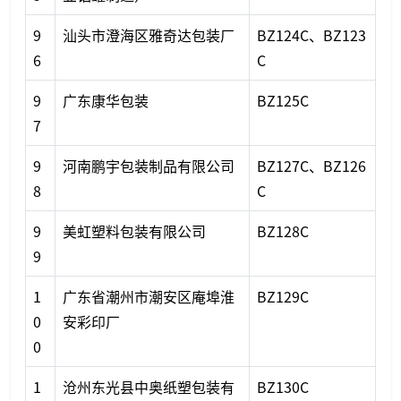
9
汕头市澄海区雅奇达包装厂
BZ124C、BZ123
6
C
9
广东康华包装
BZ125C
7
9
河南鹏宇包装制品有限公司
BZ127C、BZ126
8
C
9
美虹塑料包装有限公司
BZ128C
9
1
广东省潮州市潮安区庵埠淮
BZ129C
0
安彩印厂
0
1
沧州东光县中奥纸塑包装有
BZ130C