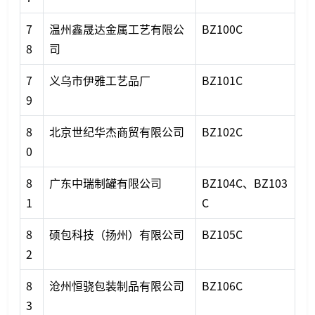
7
温州鑫晟达金属工艺有限公
BZ100C
8
司
7
义乌市伊雅工艺品厂
BZ101C
9
8
北京世纪华杰商贸有限公司
BZ102C
0
8
广东中瑞制罐有限公司
BZ104C、BZ103
1
C
8
硕包科技（扬州）有限公司
BZ105C
2
8
沧州恒骁包装制品有限公司
BZ106C
3