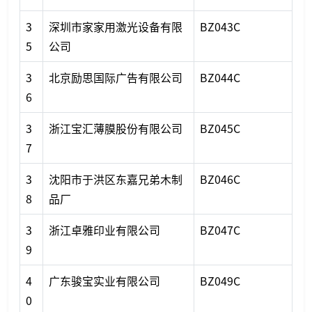
3
深圳市家家用激光设备有限
BZ043C
5
公司
3
北京励思国际广告有限公司
BZ044C
6
3
浙江宝汇薄膜股份有限公司
BZ045C
7
3
沈阳市于洪区东嘉兄弟木制
BZ046C
8
品厂
3
浙江卓雅印业有限公司
BZ047C
9
4
广东骏宝实业有限公司
BZ049C
0