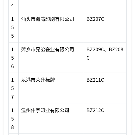
4
1
汕头市海湾印刷有限公司
BZ207C
5
5
1
萍乡市兄弟瓷业有限公司
BZ209C、BZ208
5
C
6
1
龙港市荣升标牌
BZ211C
5
7
1
温州伟宇印业有限公司
BZ212C
5
8