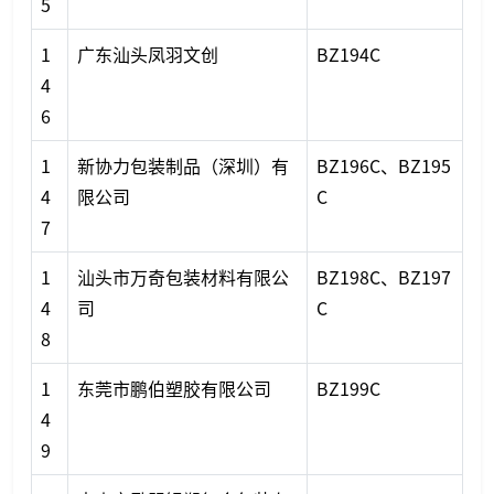
5
1
广东汕头凤羽文创
BZ194C
4
6
1
新协力包装制品（深圳）有
BZ196C、BZ195
4
限公司
C
7
1
汕头市万奇包装材料有限公
BZ198C、BZ197
4
司
C
8
1
东莞市鹏伯塑胶有限公司
BZ199C
4
9