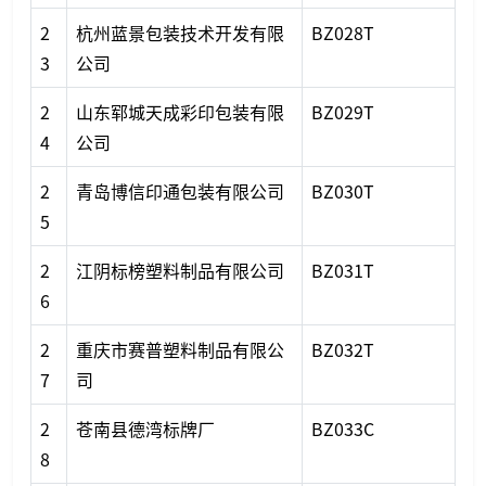
2
杭州蓝景包装技术开发有限
BZ028T
3
公司
2
山东郓城天成彩印包装有限
BZ029T
4
公司
2
青岛博信印通包装有限公司
BZ030T
5
2
江阴标榜塑料制品有限公司
BZ031T
6
2
重庆市赛普塑料制品有限公
BZ032T
7
司
2
苍南县德湾标牌厂
BZ033C
8