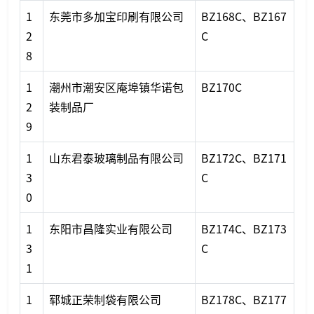
1
东莞市多加宝印刷有限公司
BZ168C、BZ167
2
C
8
1
潮州市潮安区庵埠镇华诺包
BZ170C
2
装制品厂
9
1
山东君泰玻璃制品有限公司
BZ172C、BZ171
3
C
0
1
东阳市昌隆实业有限公司
BZ174C、BZ173
3
C
1
1
郓城正荣制袋有限公司
BZ178C、BZ177