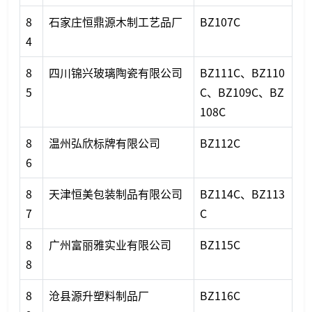
8
石家庄恒鼎源木制工艺品厂
BZ107C
4
8
四川锦兴玻璃陶瓷有限公司
BZ111C、BZ110
5
C、BZ109C、BZ
108C
8
温州弘欣标牌有限公司
BZ112C
6
8
天津恒美包装制品有限公司
BZ114C、BZ113
7
C
8
广州富丽雅实业有限公司
BZ115C
8
8
沧县源升塑料制品厂
BZ116C