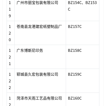
1
广州市丽宝包装有限公司
BZ154C、BZ153
1
C
9
1
苍南县龙港建宏纸塑制品厂
BZ157C
2
0
1
广东博斯尼印务
BZ158C
2
1
1
郓城县久宏包装有限公司
BZ159C
2
2
1
菏泽市天雨工艺品有限公司
BZ160C
2