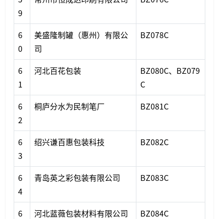
9
6
美盛隆制罐（惠州）有限公
BZ078C
0
司
6
河北百花包装
BZ080C、BZ079
1
C
6
桐庐分水为民制笔厂
BZ081C
2
6
绍兴谦百惠包装科技
BZ082C
3
6
青岛英之彩包装有限公司
BZ083C
4
6
河北蓝薇包装材料有限公司
BZ084C