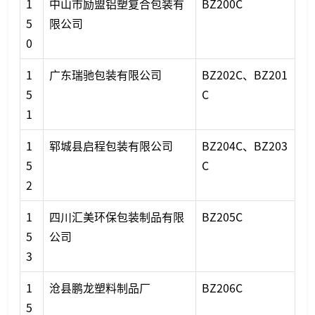
1
中山市励盟铝塑复合包装有
BZ200C
5
限公司
0
1
广东瑞驰包装有限公司
BZ202C、BZ201
5
C
1
1
郓城县启程包装有限公司
BZ204C、BZ203
5
C
2
1
四川汇美环保包装制品有限
BZ205C
5
公司
3
1
沧县鹏龙塑料制品厂
BZ206C
5