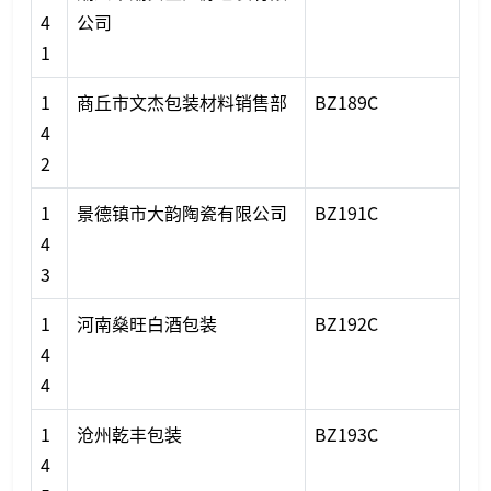
4
公司
1
1
商丘市文杰包装材料销售部
BZ189C
4
2
1
景德镇市大韵陶瓷有限公司
BZ191C
4
3
1
河南燊旺白酒包装
BZ192C
4
4
1
沧州乾丰包装
BZ193C
4