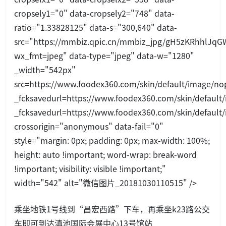
cropsely1="0" data-cropsely2="748" data-
ratio="1.33828125" data-s="300,640" data-
src="https://mmbiz.qpic.cn/mmbiz_jpg/gH5zKRhhl
wx_fmt=jpeg" data-type="jpeg" data-w="1280"
_width="542px"
src=https://www.foodex360.com/skin/default/image/nop
_fcksavedurl=https://www.foodex360.com/skin/default/
_fcksavedurl=https://www.foodex360.com/skin/default/
crossorigin="anonymous" data-fail="0"
style="margin: 0px; padding: 0px; max-width: 100%;
height: auto !im
portant; word-wrap: break-word
!im
portant; visibility: visible !im
portant;"
width="542" alt="微信图片_20181030110515" />
乘坐地铁1号线到“昌宏西路”下车，再乘坐k23路公交
车即可到达滇池国际会展中心13号馆站