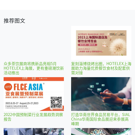
推荐图文
众多茶饮展商将携新品亮相5月
复刻淄博烧烤出圈，HOTELEX上海
HOTELEX上海展，更有重磅潮饮新
展助力海量优质餐饮食材及配套供
活动推出
需对接
2022中国预制菜行业发展趋势洞察
打造华南世界食品贸易平台，SIAL
报告
China华南国际食品展迎来参展高
峰期