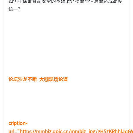
如何在保证食品安全的基础上让物流与信息流达成高度
统一？
论坛沙龙不断 大咖现场论道
cription-
url="https://mmbiz.qpic.cn/mmbiz_jpg/gH5zKRhhlJq