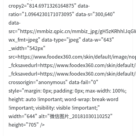
cropy2="814.6971326164875" data-
ratio="1.0964230171073095" data-s="300,640"
data-
src="https://mmbiz.qpic.cn/mmbiz_jpg/gH5zKRhhlJ
wx_fmt=jpeg" data-type="jpeg" data-w="643"
_width="542px"
src=https://www.foodex360.com/skin/default/image/nop
_fcksavedurl=https://www.foodex360.com/skin/default/
_fcksavedurl=https://www.foodex360.com/skin/default/
crossorigin="anonymous" data-fail="0"
style="margin: 0px; padding: 0px; max-width: 100%;
height: auto !im
portant; word-wrap: break-word
!im
portant; visibility: visible !im
portant;"
width="644" alt="微信图片_20181030110252"
height="705" />