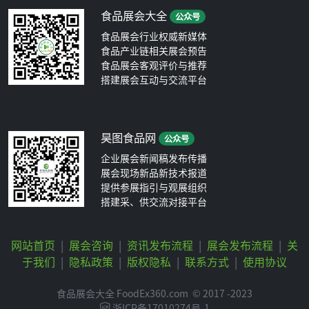
食品展会大全
公众号
食品展会行业权威新媒体
食品产业链相关展会预告
食品展会客观评价与推荐
搭建展会互动与交流平台
昊图食品网
公众号
企业展会新闻稿发布传播
展会现场新品新技术报道
提供参展指引与观展组织
搭建采、供交流对接平台
网站首页
|
展会咨询
|
资讯发布流程
|
展会发布流程
|
关
于我们
|
隐私政策
|
版权隐私
|
联系方式
|
使用协议
食品展会大全 FoodEx360.com
© 2017 -2023
浙ICP备17010274号-1