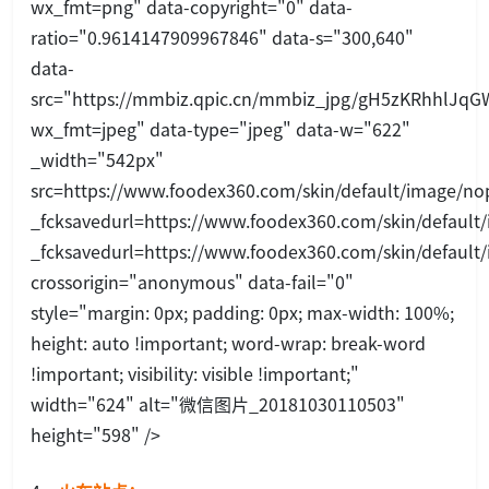
wx_fmt=png" data-copyright="0" data-
ratio="0.9614147909967846" data-s="300,640"
data-
src="https://mmbiz.qpic.cn/mmbiz_jpg/gH5zKRhhlJ
wx_fmt=jpeg" data-type="jpeg" data-w="622"
_width="542px"
src=https://www.foodex360.com/skin/default/image/nop
_fcksavedurl=https://www.foodex360.com/skin/default/
_fcksavedurl=https://www.foodex360.com/skin/default/
crossorigin="anonymous" data-fail="0"
style="margin: 0px; padding: 0px; max-width: 100%;
height: auto !im
portant; word-wrap: break-word
!im
portant; visibility: visible !im
portant;"
width="624" alt="微信图片_20181030110503"
height="598" />