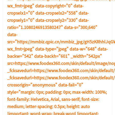
wx_fmt=jpeg" data-copyright="0" data-
cropselx1="0" data-cropselx2="558" data-
cropsely1="0" data-cropsely2="330" data-
ratio="1.1080246913580247" data-s="300,640"
data-
src="https://mmbiz.qpic.cn/mmbiz_jpg/gH5zKRhhlJq
wx_fmt=jpeg" data-type="jpeg" data-w="648" data-
backw="542" data-backh="601" _width="542px"
src=https://www.foodex360.com/skin/default/image/nop
_fcksavedurl=https://www.foodex360.com/skin/default/
_fcksavedurl=https://www.foodex360.com/skin/default/
crossorigin="anonymous" data-fail="0"
style="margin: 0px; padding: 0px; max-width: 100%;
font-family: Helvetica, Arial, sans-serif; font-size:
medium; letter-spacing: 0.5px; height: auto
!im
portant; word-wrap: break-word !im
portant;