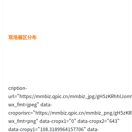
现场展区分布
cription-
url="https://mmbiz.qpic.cn/mmbiz_jpg/gH5zKRhhl
wx_fmt=jpeg" data-
croporisrc="https://mmbiz.qpic.cn/mmbiz_png/gH5
wx_fmt=png" data-cropx1="0" data-cropx2="643"
data-cropy1="108.3189964157706" data-