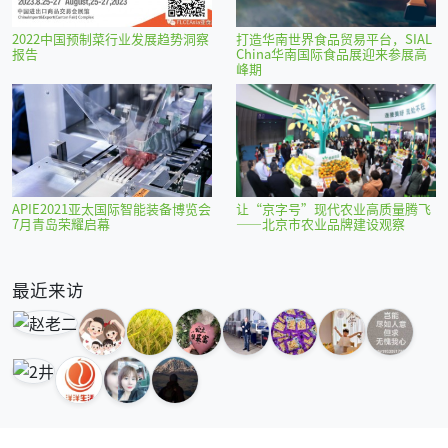
2022中国预制菜行业发展趋势洞察
打造华南世界食品贸易平台，SIAL
报告
China华南国际食品展迎来参展高
峰期
APIE2021亚太国际智能装备博览会
让“京字号”现代农业高质量腾飞
7月青岛荣耀启幕
——北京市农业品牌建设观察
最近来访