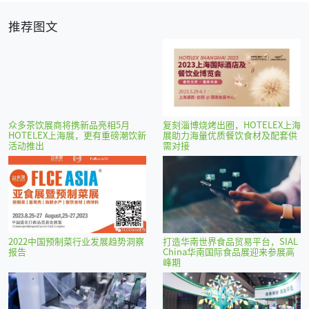
推荐图文
众多茶饮展商将携新品亮相5月
复刻淄博烧烤出圈，HOTELEX上海
HOTELEX上海展，更有重磅潮饮新
展助力海量优质餐饮食材及配套供
活动推出
需对接
2022中国预制菜行业发展趋势洞察
打造华南世界食品贸易平台，SIAL
报告
China华南国际食品展迎来参展高
峰期