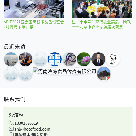
APIE2021亚太国际智能装备博览会
让“京字号”现代农业高质量腾飞
7月青岛荣耀启幕
——北京市农业品牌建设观察
最近来访
联系我们
沙汉林
13301586619
shl@hotofood.com
展位预定/展会活动