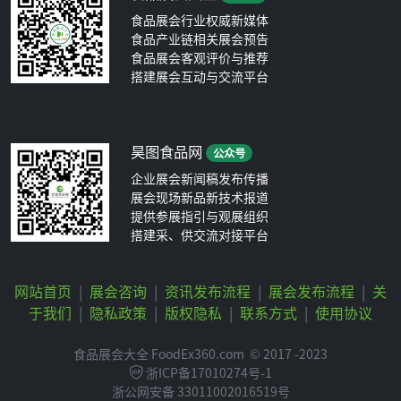
食品展会行业权威新媒体
食品产业链相关展会预告
食品展会客观评价与推荐
搭建展会互动与交流平台
昊图食品网
公众号
企业展会新闻稿发布传播
展会现场新品新技术报道
提供参展指引与观展组织
搭建采、供交流对接平台
网站首页
|
展会咨询
|
资讯发布流程
|
展会发布流程
|
关
于我们
|
隐私政策
|
版权隐私
|
联系方式
|
使用协议
食品展会大全 FoodEx360.com
© 2017 -2023
浙ICP备17010274号-1
浙公网安备 33011002016519号