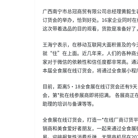
广西南宁市总冠商贸有限公司总经理黄毅生
订货会的举办，恰到好处。16家企业同时
这次带着选品的目的观看，货款是准备好了
王海宁表示，在移动互联网大面积普及的今
就“住”在上面。近几年来，人们的各种商
家对于微信的依赖性和信任度都非常高。通
本届全食展在线订货会，将通过全食展小程
目前，距离5·18全食展在线订货会还有9
会，第*批在线参展商即将招满。 各展商
助理的培训与备课等等。
全食展在线订货会，打造一*在线厂商订货
销商和美食爱好者朋友，一起来通过全食展微信
易。迎接报复性消费反弹，无限商机尽在20