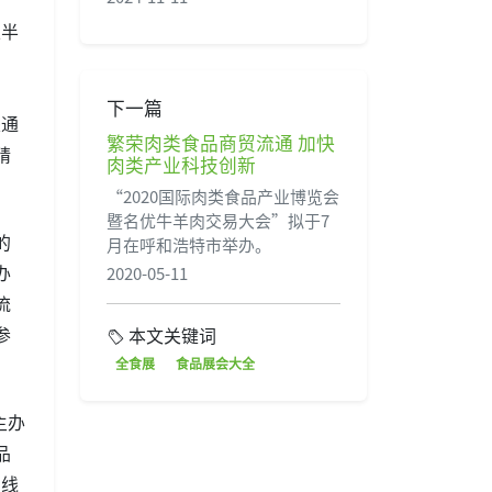
上半
下一篇
是通
繁荣肉类食品商贸流通 加快
精
肉类产业科技创新
“2020国际肉类食品产业博览会
暨名优牛羊肉交易大会”拟于7
的
月在呼和浩特市举办。
办
2020-05-11
流
参
本文关键词
全食展
食品展会大全
主办
品
在线