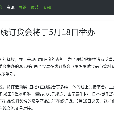
会
资讯
展馆
展装
专题
线订货会将于5月18日举办
断的释放，并且呈现出加速度的态势。为了迎接报复性消费反弹
会举办的2020第*届全食展在线订货会（冷冻冷藏食品与饮料
程序举办。
源，将打造预展+直播+在线撮合等多维一体的线上对接平台。主
吸引了 龙王O猩冰淇淋、樱桃小丸子果冻、金荣泰牛排、日本福特巴
与乳品饮料领域的爆款产品进行在线订货。5月18日这天，这些
在线交流交易对接。