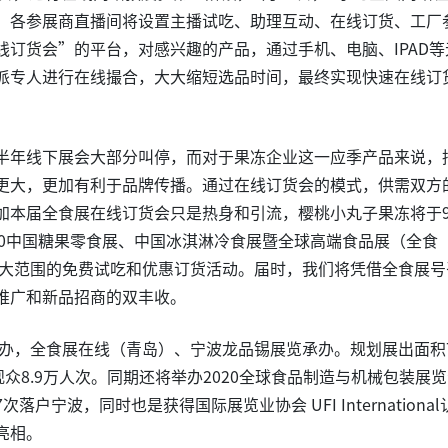
，各参展商直播间将设置主播试吃、助理互动、在线订货、工厂
订货会”的平台，对感兴趣的产品，通过手机、电脑、IPAD等
派专人进行在线撮合，大大缩短选品时间，最终实现快速在线订
半年线下展会大部分叫停，而对于果冻企业这一应季产品来说，
更大，更加有利于品牌传播。通过在线订货会的模式，供需双方
加本届全食展在线订货会只是热身和引流，樱桃小丸子果冻将于
020中国糖果零食展、中国冰淇淋冷食展暨全球高端食品展（全食
行大范围的免费试吃和优惠订货活动。届时，我们将凭借全食展号
推广和新品招商的双丰收。
主办，全食展在线（青岛）、宁波龙品锡展览承办。规划展出面积7
众8.9万人次。同期还将举办2020全球食品制造与机械包装展
宁波，同时也是获得国际展览业协会 UFI International
亮相。