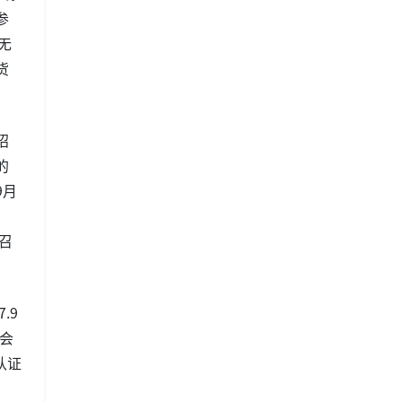
参
无
货
招
的
9月
召
.9
览会
认证