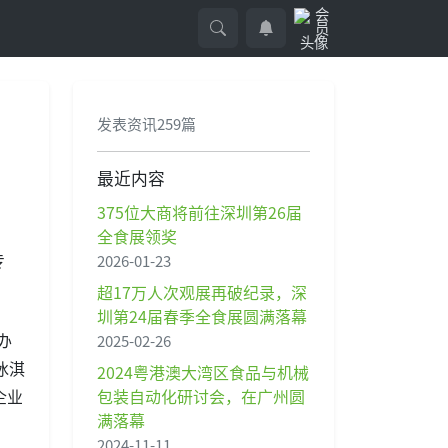
发表资讯259篇
最近内容
375位大商将前往深圳第26届
，
全食展领奖
专
2026-01-23
超17万人次观展再破纪录，深
圳第24届春季全食展圆满落幕
办
2025-02-26
冰淇
2024粤港澳大湾区食品与机械
包装自动化研讨会，在广州圆
企业
满落幕
2024-11-11