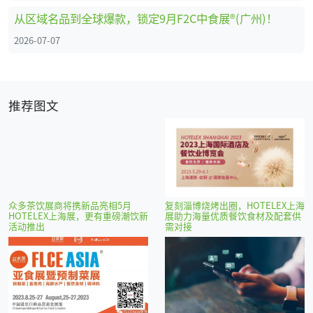
从区域名品到全球爆款，锁定9月F2C中食展®(广州)！
2026-07-07
推荐图文
众多茶饮展商将携新品亮相5月
复刻淄博烧烤出圈，HOTELEX上海
HOTELEX上海展，更有重磅潮饮新
展助力海量优质餐饮食材及配套供
活动推出
需对接