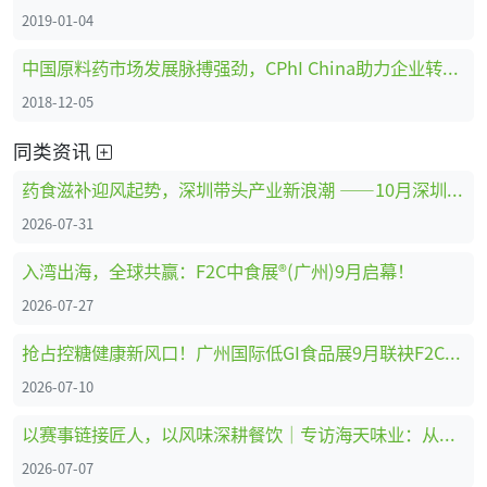
2019-01-04
中国原料药市场发展脉搏强劲，CPhI China助力企业转型创新、全面升级 ！
2018-12-05
同类资讯
药食滋补迎风起势，深圳带头产业新浪潮 ——10月深圳HNC健康营养展药食滋补展区亮点抢先看
2026-07-31
入湾出海，全球共赢：F2C中食展®(广州)9月启幕！
2026-07-27
抢占控糖健康新风口！广州国际低GI食品展9月联袂F2C中食展®(广州)重磅启幕
2026-07-10
以赛事链接匠人，以风味深耕餐饮｜专访海天味业：从调味供应商到中餐行业共建者
2026-07-07