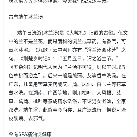
药水浴等等习俗均相通。今天我们说说沐兰汤。
古有端午沐兰汤
端午日洗浴(沐兰汤)是《大戴礼》记载的古俗。但文
中的兰不是兰花，而是菊科的佩兰或草药，有香气，可
煎水沐浴。《九歌·云中君》亦有“浴兰汤会沭芳”之
句。《荆楚岁时记》：“五月五日，谓之浴兰节。”
《五杂俎》记明代人因为“兰汤不可得，则以午时取五
色草拂而浴之”。后来一般是煎蒲、艾等香草洗澡。在
广东，儿童用苦草麦药或艾、蒲、凤仙、白玉兰等花草
煮水洗。在湖南、广西等地，则用柏叶、大风根、艾
草、菖蒲、桃叶等煮成药水洗浴，不论男女老幼，全家
都洗。端午浴，此俗至今尚存，且广泛流行，据说可治
皮肤病、去邪气。
今有SPA精油促健康