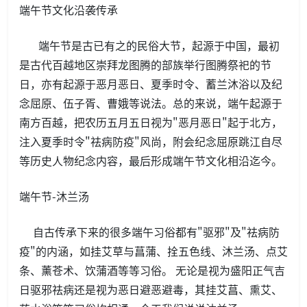
端午节文化沿袭传承
端午节是古已有之的民俗大节，起源于中国，最初
是古代百越地区崇拜龙图腾的部族举行图腾祭祀的节
日，亦有起源于恶月恶日、夏季时令、蓄兰沐浴以及纪
念屈原、伍子胥、曹娥等说法。总的来说，端午起源于
南方百越，把农历五月五日视为"恶月恶日"起于北方，
注入夏季时令"祛病防疫"风尚，附会纪念屈原跳江自尽
等历史人物纪念内容，最后形成端午节文化相沿迄今。
端午节-沐兰汤
自古传承下来的很多端午习俗都有"驱邪"及"祛病防
疫"的内涵，如挂艾草与菖蒲、拴五色线、沐兰汤、点艾
条、薰苍术、饮蒲酒等等习俗。 无论是视为盛阳正气吉
日驱邪祛病还是视为恶日避恶避毒，其挂艾菖、熏艾、