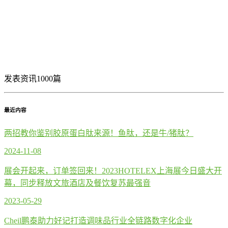
发表资讯1000篇
最近内容
两招教你鉴别胶原蛋白肽来源！鱼肽，还是牛/猪肽？
2024-11-08
展会开起来，订单签回来！2023HOTELEX上海展今日盛大开
幕，同步释放文旅酒店及餐饮复苏最强音
2023-05-29
Cheil鹏泰助力好记打造调味品行业全链路数字化企业