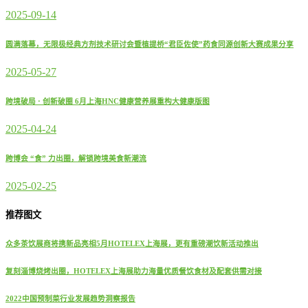
2025-09-14
圆满落幕，无限极经典方剂技术研讨会暨植提桥“君臣佐使”药食同源创新大赛成果分享
2025-05-27
跨境破局 · 创新破圈 6月上海HNC健康营养展重构大健康版图
2025-04-24
跨博会 “食” 力出圈，解锁跨境美食新潮流
2025-02-25
推荐图文
众多茶饮展商将携新品亮相5月HOTELEX上海展，更有重磅潮饮新活动推出
复刻淄博烧烤出圈，HOTELEX上海展助力海量优质餐饮食材及配套供需对接
2022中国预制菜行业发展趋势洞察报告