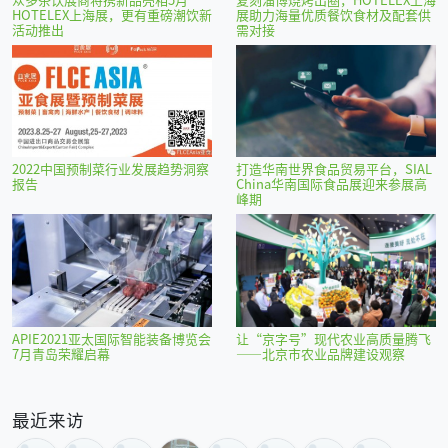
HOTELEX上海展，更有重磅潮饮新
展助力海量优质餐饮食材及配套供
活动推出
需对接
2022中国预制菜行业发展趋势洞察
打造华南世界食品贸易平台，SIAL
报告
China华南国际食品展迎来参展高
峰期
APIE2021亚太国际智能装备博览会
让“京字号”现代农业高质量腾飞
7月青岛荣耀启幕
——北京市农业品牌建设观察
最近来访