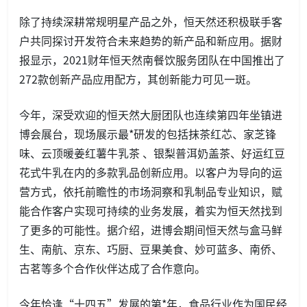
除了持续深耕常规明星产品之外，恒天然还积极联手客
户共同探讨开发符合未来趋势的新产品和新应用。据财
报显示，2021财年恒天然南餐饮服务团队在中国推出了
272款创新产品应用配方，其创新能力可见一斑。
今年，深受欢迎的恒天然大厨团队也连续第四年坐镇进
博会展台，现场展示最*研发的包括抹茶红芯、家芝锋
味、云顶暖姜红薯牛乳茶 、银梨普洱奶盖茶、好运红豆
花式牛乳在内的多款乳品创新应用。以客户为导向的运
营方式，依托前瞻性的市场洞察和乳制品专业知识，赋
能合作客户实现可持续的业务发展，着实为恒天然找到
了更多的可能性。据介绍，进博会期间恒天然与盒马鲜
生、南航、京东、巧厨、豆果美食、妙可蓝多、南侨、
古茗等多个合作伙伴达成了合作意向。
今年恰逢“十四五”发展的第*年，食品行业作为国民经