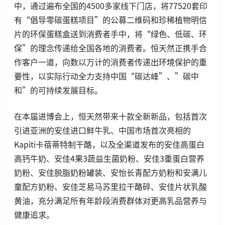
中，通过遍布全国的4500多家线下门店，将77520套印
有“倡导零碳蛋糕项目”的公募二维码和珍稀植物明信
片的环保蛋糕盒送到消费者手中，将“绿色、低碳、环
保”的理念传递给全国各地的消费者。恒天然正携手合
作客户一道，向数以万计的消费者传递出环境保护的重
要性，以实际行动全力支持中国“碳达峰”、”碳中
和”的可持续发展目标。
在本届进博会上，恒天然带来十款全新新品，包括首次
引进亚洲的安佳进口鲜牛乳、中国市场首次亮相的
Kapiti卡蓓蒂特制干酪，以及全渠道发布的安佳高蛋白
高钙牛奶、安佳4果3蔬益生菌奶粉、安佳3重蛋白营养
奶粉、安佳脱脂奶粉罐装、安怡长青配方奶粉和安满儿
童配方奶粉、安佳芝易马苏里拉干酪碎、安佳片状乳酸
黄油，充分满足所有年龄段消费群体对更高乳品营养与
健康追求。