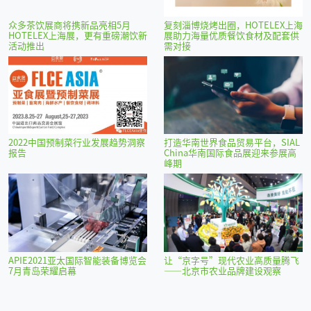
众多茶饮展商将携新品亮相5月
复刻淄博烧烤出圈，HOTELEX上海
HOTELEX上海展，更有重磅潮饮新
展助力海量优质餐饮食材及配套供
活动推出
需对接
2022中国预制菜行业发展趋势洞察
打造华南世界食品贸易平台，SIAL
报告
China华南国际食品展迎来参展高
峰期
APIE2021亚太国际智能装备博览会
让“京字号”现代农业高质量腾飞
7月青岛荣耀启幕
——北京市农业品牌建设观察