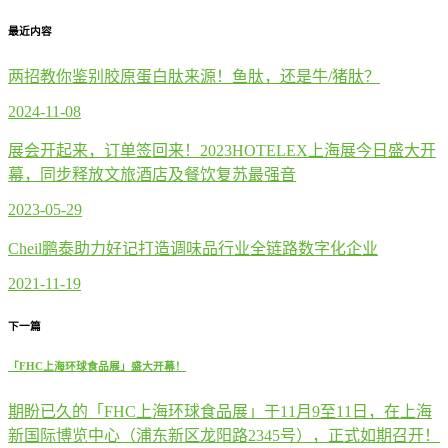
最近内容
两招教你鉴别胶原蛋白肽来源！鱼肽，还是牛/猪肽？
2024-11-08
展会开起来，订单签回来！2023HOTELEX上海展今日盛大开
幕，同步释放文旅酒店及餐饮复苏最强音
2023-05-29
Cheil鹏泰助力好记打造调味品行业全链路数字化企业
2021-11-19
下一篇
「FHC上海环球食品展」盛大开幕！
期盼已久的「FHC上海环球食品展」于11月9至11日，在上海
新国际博览中心（浦东新区龙阳路2345号），正式如期召开！