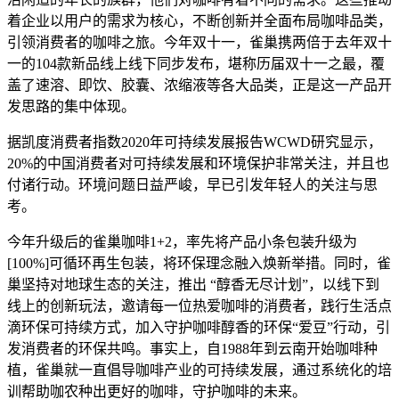
着企业以用户的需求为核心，不断创新并全面布局咖啡品类，
引领消费者的咖啡之旅。今年双十一，雀巢携两倍于去年双十
一的104款新品线上线下同步发布，堪称历届双十一之最，覆
盖了速溶、即饮、胶囊、浓缩液等各大品类，正是这一产品开
发思路的集中体现。
据凯度消费者指数2020年可持续发展报告WCWD研究显示，
20%的中国消费者对可持续发展和环境保护非常关注，并且也
付诸行动。环境问题日益严峻，早已引发年轻人的关注与思
考。
今年升级后的雀巢咖啡1+2，率先将产品小条包装升级为
[100%]可循环再生包装，将环保理念融入焕新举措。同时，雀
巢坚持对地球生态的关注，推出 “醇香无尽计划”，以线下到
线上的创新玩法，邀请每一位热爱咖啡的消费者，践行生活点
滴环保可持续方式，加入守护咖啡醇香的环保“爱豆”行动，引
发消费者的环保共鸣。事实上，自1988年到云南开始咖啡种
植，雀巢就一直倡导咖啡产业的可持续发展，通过系统化的培
训帮助咖农种出更好的咖啡，守护咖啡的未来。