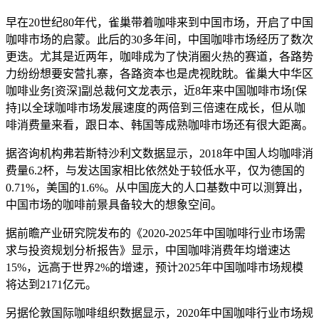
早在20世纪80年代，雀巢带着咖啡来到中国市场，开启了中国
咖啡市场的启蒙。此后的30多年间，中国咖啡市场经历了数次
更迭。尤其是近两年，咖啡成为了快消圈火热的赛道，各路势
力纷纷想要安营扎寨，各路资本也是虎视眈眈。雀巢大中华区
咖啡业务[资深]副总裁何文龙表示，近8年来中国咖啡市场[保
持]以全球咖啡市场发展速度的两倍到三倍速在成长，但从咖
啡消费量来看，跟日本、韩国等成熟咖啡市场还有很大距离。
据咨询机构弗若斯特沙利文数据显示，2018年中国人均咖啡消
费量6.2杯，与发达国家相比依然处于较低水平，仅为德国的
0.71%，美国的1.6%。从中国庞大的人口基数中可以测算出，
中国市场的咖啡前景具备较大的想象空间。
据前瞻产业研究院发布的《2020-2025年中国咖啡行业市场需
求与投资规划分析报告》显示，中国咖啡消费年均增速达
15%，远高于世界2%的增速，预计2025年中国咖啡市场规模
将达到2171亿元。
另据伦敦国际咖啡组织数据显示，2020年中国咖啡行业市场规