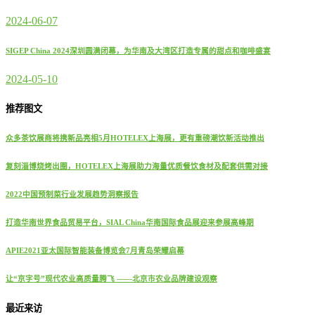
2024-06-07
SIGEP China 2024深圳圆满闭幕，为华南及大湾区打造专属的甜点和咖啡盛宴
2024-05-10
推荐图文
众多茶饮展商将携新品亮相5月HOTELEX上海展，更有重磅潮饮新活动推出
复刻淄博烧烤出圈，HOTELEX上海展助力海量优质餐饮食材及配套供需对接
2022中国预制菜行业发展趋势洞察报告
打造华南世界食品贸易平台，SIAL China华南国际食品展迎来参展高峰期
APIE2021亚太国际智能装备博览会7月青岛荣耀启幕
让“京字号”现代农业高质量腾飞 ——北京市农业品牌建设观察
最近来访