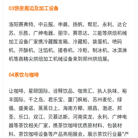
03饼房周边及加工设备
洛阳赛弗特、中云服、申晨、扬帆、帮尼、永利、达仑
苏、乐胜、广绅电器、丽华、赛思达、三能等烘焙机械
加工设备厂家携冷藏醒发箱、冷藏柜、装蛋机、喷码
机、开酥机、注馅机、搓卷机、冷柜、制冰机、冰淇淋
机等高精尖烘焙加工机械设备来到郑州烘焙展。
04茶饮与咖啡
让咖啡、星颐国际、诠释饮品、咖竞汇、执人执味、裕
丰国际、千之岛、君乐宝、厦门枫裕、苏州麦伦、绿
循、盛美诺、蒸蒸日上、海南方椰、顺昌、渤进、邦
圣、乐口、双江、贝慕达斯、河南奕龙、永利、广绅电
器等茶饮相关厂家，携茶饮咖啡优质原材料、包装材
料、茶饮咖啡设备等产品亮相展会，展示茶饮行业最*产