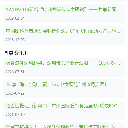
SWOP2019新增“电商物流包装主题馆”——共享新零售时代商机
2019-01-04
中国原料药市场发展脉搏强劲，CPhI China助力企业转型创新、全面升级 ！
2018-12-05
同类资讯
药食滋补迎风起势，深圳带头产业新浪潮 ——10月深圳HNC健康营养展药食滋补展区亮点抢先看
2026-07-31
入湾出海，全球共赢：F2C中食展®(广州)9月启幕！
2026-07-27
抢占控糖健康新风口！广州国际低GI食品展9月联袂F2C中食展®(广州)重磅启幕
2026-07-10
以赛事链接匠人，以风味深耕餐饮｜专访海天味业：从调味供应商到中餐行业共建者