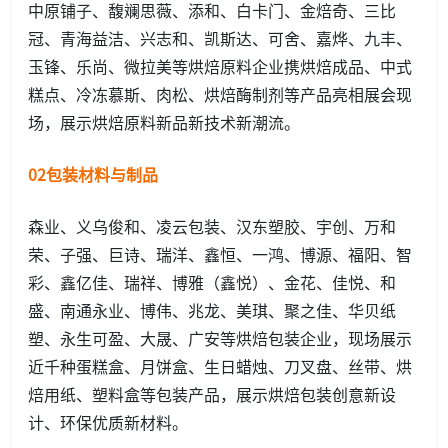
中原铺子、馥斓思薇、添和、白卡门、金焙奇、三比
冠、青海益洁、兴志和、凯斯达、可舍、嘉烨、九丰、
玉锋、乐尚、微拉美等烘焙原料企业携烘焙成品、中式
糕点、冷冻慕斯、肉松、烘焙酶制剂等产品亮相展会现
场，展示烘焙原料新品新技术新潮流。
02包装材料与制品
森业、义乌俊和、凌云包装、汉东塑胶、宇创、万和
荣、子强、巨诗、瑞洋、鑫恒、一鸿、博源、福阳、智
彩、鑫亿佳、瑞祥、博雅（鑫悦）、金花、佳悦、和
盛、南通永业、博伟、兆龙、美琪、聚之佳、华贝纸
塑、永生可盈、大晟、广安等烘焙包装企业，现场展示
近千种蛋糕盒、月饼盒、生日蜡烛、刀叉盘、丝带、烘
焙用纸、塑料盒等包装产品，展示烘焙包装创意新设
计、环保优质新材料。