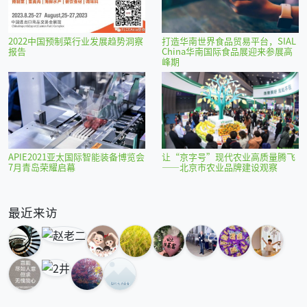
2022中国预制菜行业发展趋势洞察
打造华南世界食品贸易平台，SIAL
报告
China华南国际食品展迎来参展高
峰期
APIE2021亚太国际智能装备博览会
让“京字号”现代农业高质量腾飞
7月青岛荣耀启幕
——北京市农业品牌建设观察
最近来访