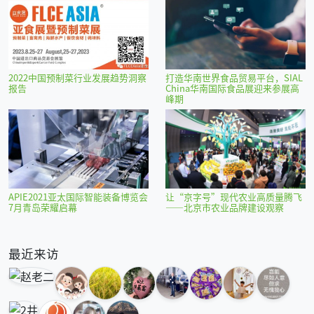
2022中国预制菜行业发展趋势洞察
打造华南世界食品贸易平台，SIAL
报告
China华南国际食品展迎来参展高
峰期
APIE2021亚太国际智能装备博览会
让“京字号”现代农业高质量腾飞
7月青岛荣耀启幕
——北京市农业品牌建设观察
最近来访