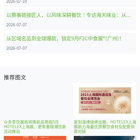
2026-07-10
以赛事链接匠人，以风味深耕餐饮｜专访海天味业：从调味供应商到中餐行业共建者
2026-07-07
从区域名品到全球爆款，锁定9月F2C中食展®(广州)！
2026-07-07
推荐图文
众多茶饮展商将携新品亮相5月
复刻淄博烧烤出圈，HOTELEX上海
HOTELEX上海展，更有重磅潮饮新
展助力海量优质餐饮食材及配套供
活动推出
需对接