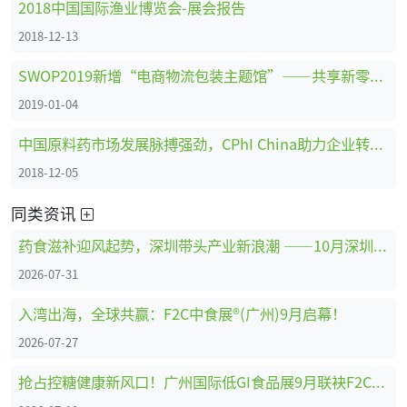
2018中国国际渔业博览会-展会报告
2018-12-13
SWOP2019新增“电商物流包装主题馆”——共享新零售时代商机
2019-01-04
中国原料药市场发展脉搏强劲，CPhI China助力企业转型创新、全面升级 ！
2018-12-05
同类资讯
药食滋补迎风起势，深圳带头产业新浪潮 ——10月深圳HNC健康营养展药食滋补展区亮点抢先看
2026-07-31
入湾出海，全球共赢：F2C中食展®(广州)9月启幕！
2026-07-27
抢占控糖健康新风口！广州国际低GI食品展9月联袂F2C中食展®(广州)重磅启幕