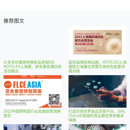
推荐图文
众多茶饮展商将携新品亮相5月
复刻淄博烧烤出圈，HOTELEX上海
HOTELEX上海展，更有重磅潮饮新
展助力海量优质餐饮食材及配套供
活动推出
需对接
2022中国预制菜行业发展趋势洞察
打造华南世界食品贸易平台，SIAL
报告
China华南国际食品展迎来参展高
峰期