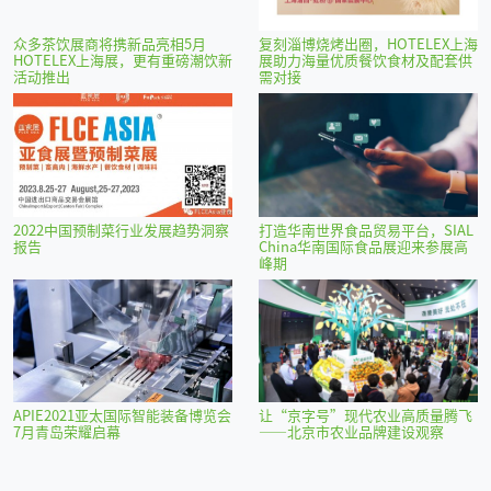
众多茶饮展商将携新品亮相5月
复刻淄博烧烤出圈，HOTELEX上海
HOTELEX上海展，更有重磅潮饮新
展助力海量优质餐饮食材及配套供
活动推出
需对接
2022中国预制菜行业发展趋势洞察
打造华南世界食品贸易平台，SIAL
报告
China华南国际食品展迎来参展高
峰期
APIE2021亚太国际智能装备博览会
让“京字号”现代农业高质量腾飞
7月青岛荣耀启幕
——北京市农业品牌建设观察