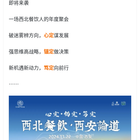
即将来袭
一场西北餐饮人的年度聚会
破迷雾辨方向，
心定
谋发展
强思维高战略，
锚定
做决策
新机遇新动力，
笃定
向前行
……