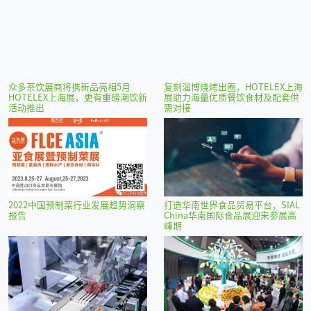
众多茶饮展商将携新品亮相5月
复刻淄博烧烤出圈，HOTELEX上海
HOTELEX上海展，更有重磅潮饮新
展助力海量优质餐饮食材及配套供
活动推出
需对接
2022中国预制菜行业发展趋势洞察
打造华南世界食品贸易平台，SIAL
报告
China华南国际食品展迎来参展高
峰期