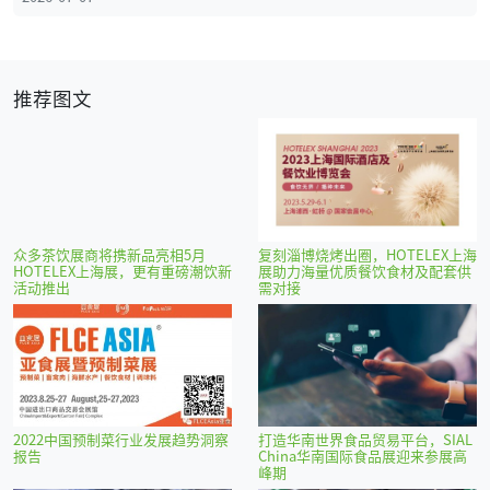
推荐图文
众多茶饮展商将携新品亮相5月
复刻淄博烧烤出圈，HOTELEX上海
HOTELEX上海展，更有重磅潮饮新
展助力海量优质餐饮食材及配套供
活动推出
需对接
2022中国预制菜行业发展趋势洞察
打造华南世界食品贸易平台，SIAL
报告
China华南国际食品展迎来参展高
峰期