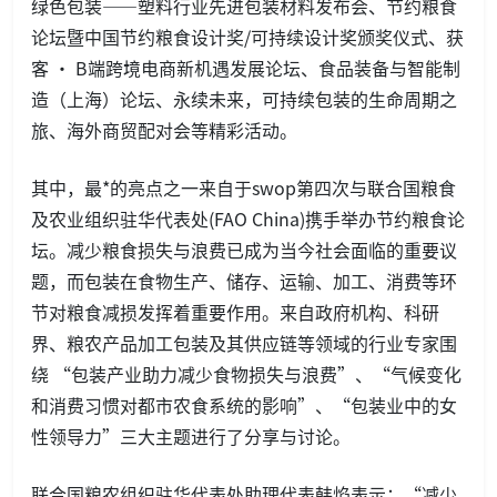
绿色包装——塑料行业先进包装材料发布会、节约粮食
论坛暨中国节约粮食设计奖/可持续设计奖颁奖仪式、获
客 · B端跨境电商新机遇发展论坛、食品装备与智能制
造（上海）论坛、永续未来，可持续包装的生命周期之
旅、海外商贸配对会等精彩活动。
其中，最*的亮点之一来自于swop第四次与联合国粮食
及农业组织驻华代表处(FAO China)携手举办节约粮食论
坛。减少粮食损失与浪费已成为当今社会面临的重要议
题，而包装在食物生产、储存、运输、加工、消费等环
节对粮食减损发挥着重要作用。来自政府机构、科研
界、粮农产品加工包装及其供应链等领域的行业专家围
绕 “包装产业助力减少食物损失与浪费”、“气候变化
和消费习惯对都市农食系统的影响”、“包装业中的女
性领导力”三大主题进行了分享与讨论。
联合国粮农组织驻华代表处助理代表韩焰表示：“减少