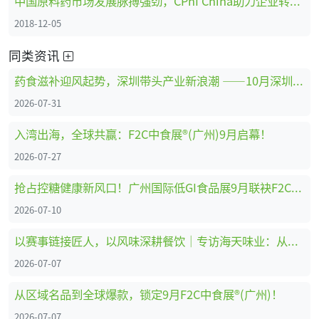
中国原料药市场发展脉搏强劲，CPhI China助力企业转型创新、全面升级 ！
2018-12-05
同类资讯
药食滋补迎风起势，深圳带头产业新浪潮 ——10月深圳HNC健康营养展药食滋补展区亮点抢先看
2026-07-31
入湾出海，全球共赢：F2C中食展®(广州)9月启幕！
2026-07-27
抢占控糖健康新风口！广州国际低GI食品展9月联袂F2C中食展®(广州)重磅启幕
2026-07-10
以赛事链接匠人，以风味深耕餐饮｜专访海天味业：从调味供应商到中餐行业共建者
2026-07-07
从区域名品到全球爆款，锁定9月F2C中食展®(广州)！
2026-07-07