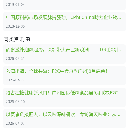
2019-01-04
中国原料药市场发展脉搏强劲，CPhI China助力企业转型创新、全面升级 ！
2018-12-05
同类资讯
药食滋补迎风起势，深圳带头产业新浪潮 ——10月深圳HNC健康营养展药食滋补展区亮点抢先看
2026-07-31
入湾出海，全球共赢：F2C中食展®(广州)9月启幕！
2026-07-27
抢占控糖健康新风口！广州国际低GI食品展9月联袂F2C中食展®(广州)重磅启幕
2026-07-10
以赛事链接匠人，以风味深耕餐饮｜专访海天味业：从调味供应商到中餐行业共建者
2026-07-07