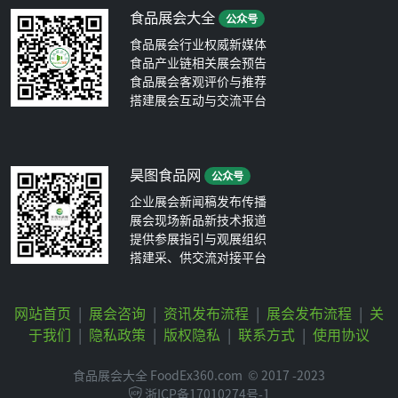
食品展会大全
公众号
食品展会行业权威新媒体
食品产业链相关展会预告
食品展会客观评价与推荐
搭建展会互动与交流平台
昊图食品网
公众号
企业展会新闻稿发布传播
展会现场新品新技术报道
提供参展指引与观展组织
搭建采、供交流对接平台
网站首页
|
展会咨询
|
资讯发布流程
|
展会发布流程
|
关
于我们
|
隐私政策
|
版权隐私
|
联系方式
|
使用协议
食品展会大全 FoodEx360.com
© 2017 -2023
浙ICP备17010274号-1