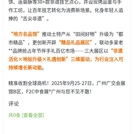
饼、莲蓉酥等30+款非遗技艺点心，并设现烤品鉴与手
作工坊，让百年技艺转化为消费新场景。化身年轻人追
捧的“舌尖非遗”。
“地方名品馆”
推动土特产从“田间好物”升级为“都
市精品”，更创新开辟
“精品礼品展区”
，联动多家老
**品牌抢占年节伴手礼百亿市场——三大展区以
“非遗
活化×地标升级×礼遇创新”三维驱动，为行业注入可
持续增长新动能
。
精准收割全球商机！2025年9月25-27日，广州广交会展
馆B区，F2C中食展®广州与您不见不散！
评论
共
0
条 [查看全部]