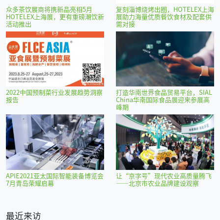
众多茶饮展商将携新品亮相5月
复刻淄博烧烤出圈，HOTELEX上海
HOTELEX上海展，更有重磅潮饮新
展助力海量优质餐饮食材及配套供
活动推出
需对接
2022中国预制菜行业发展趋势洞察
打造华南世界食品贸易平台，SIAL
报告
China华南国际食品展迎来参展高
峰期
APIE2021亚太国际智能装备博览会
让“京字号”现代农业高质量腾飞
7月青岛荣耀启幕
——北京市农业品牌建设观察
最近来访