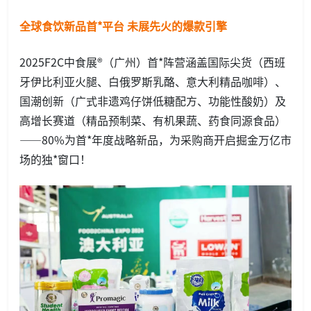
全球食饮新品首*平台 未展先火的爆款引擎
2025F2C中食展®（广州）首*阵营涵盖国际尖货（西班
牙伊比利亚火腿、白俄罗斯乳酪、意大利精品咖啡）、
国潮创新（广式非遗鸡仔饼低糖配方、功能性酸奶）及
高增长赛道（精品预制菜、有机果蔬、药食同源食品）
——80%为首*年度战略新品，为采购商开启掘金万亿市
场的独*窗口！