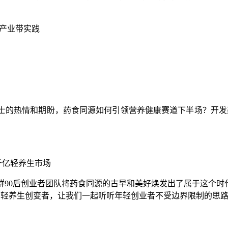
产业带实践
士的热情和期盼，药食同源如何引领营养健康赛道下半场？开发
千亿轻养生市场
群90后创业者团队
将
药食同源的古早和美好焕发出
了属于这个时
为
轻养生创变者
，让我们一起
听听年轻创业者不受边界
限制
的思