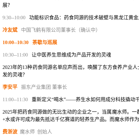
展？
9:30--10:00
功能标识食品
：药食同源的技术破壁与黑龙江黄金
冷友斌
中国飞鹤有限公司董事长（确认中）
10:00--10:30 茶歇与巡展
10:30--11:00
让中医养生思维成为产品开发的灵魂
2023年的
13
种药食同源名单应声而
出
，唤醒了东方食养产业人
发的灵魂？
李安平
振东产业集团 董事长
11:00--11:30
重新定义“喝水”——养生水如何用成分科技撬动
2025年把药食同源做的无比生动的企业之一，当属魔水师
。
一
+水
或许可成为
最先抵达千亿赛道的轻养生
产品。而魔水师作
费
浙波
魔水师
创始人