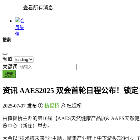
查看所有消息
搜索
频道
关键词
搜索
资讯
AAES2025 双会首轮日程公布！锁定10
2025-07-07 发布
植提桥
植提桥
由植提桥主办的第16届【AAES天然健康产品展& AAES天
览中心（新庄）举办。
大会以“技术搏未来”为主题，聚集产业链上
中下
游头部企业、T