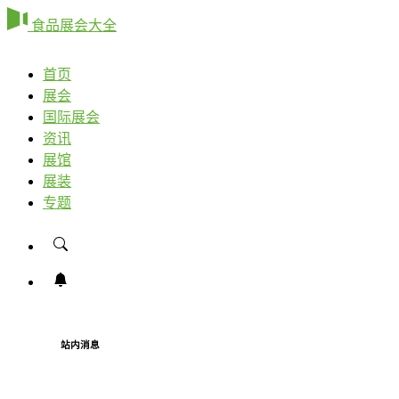
食品展会大全
首页
展会
国际展会
资讯
展馆
展装
专题
站内消息