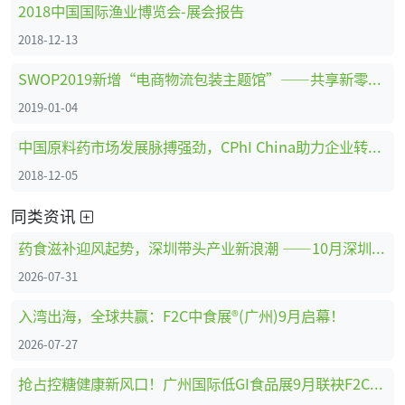
2018中国国际渔业博览会-展会报告
2018-12-13
SWOP2019新增“电商物流包装主题馆”——共享新零售时代商机
2019-01-04
中国原料药市场发展脉搏强劲，CPhI China助力企业转型创新、全面升级 ！
2018-12-05
同类资讯
药食滋补迎风起势，深圳带头产业新浪潮 ——10月深圳HNC健康营养展药食滋补展区亮点抢先看
2026-07-31
入湾出海，全球共赢：F2C中食展®(广州)9月启幕！
2026-07-27
抢占控糖健康新风口！广州国际低GI食品展9月联袂F2C中食展®(广州)重磅启幕