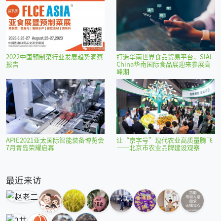
2022中国预制菜行业发展趋势洞察
打造华南世界食品贸易平台，SIAL
报告
China华南国际食品展迎来参展高
峰期
APIE2021亚太国际智能装备博览会
让“京字号”现代农业高质量腾飞
7月青岛荣耀启幕
——北京市农业品牌建设观察
最近来访