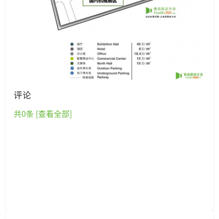
评论
共
0
条 [查看全部]