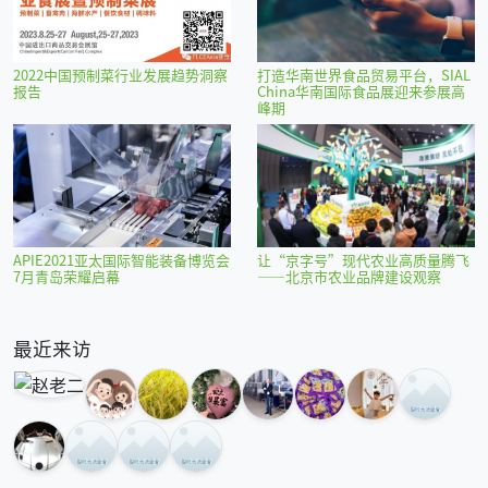
2022中国预制菜行业发展趋势洞察
打造华南世界食品贸易平台，SIAL
报告
China华南国际食品展迎来参展高
峰期
APIE2021亚太国际智能装备博览会
让“京字号”现代农业高质量腾飞
7月青岛荣耀启幕
——北京市农业品牌建设观察
最近来访