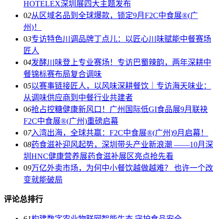
HOTELEX深圳展四大主题发布
0
2
从区域名品到全球爆款，锁定9月F2C中食展®(广
州)！
0
3
专访特色川调品牌丁点儿：以匠心川味赋能中餐赛场
匠人
0
4
发酵川味登上专业赛场！专访巴蜀辣韵，两年深耕中
餐锦标赛布局复合调味
0
5
以赛事链接匠人，以风味深耕餐饮｜专访海天味业：
从调味供应商到中餐行业共建者
0
6
抢占控糖健康新风口！广州国际低GI食品展9月联袂
F2C中食展®(广州)重磅启幕
0
7
入湾出海，全球共赢：F2C中食展®(广州)9月启幕！
0
8
药食滋补迎风起势，深圳带头产业新浪潮 ——10月深
圳HNC健康营养展药食滋补展区亮点抢先看
0
9
万亿外卖市场，为何中小餐饮越做越难？ 也许一个改
变就能破局
评论总排行
6
1
构建数字农业物联网智能生态 守护食品安全