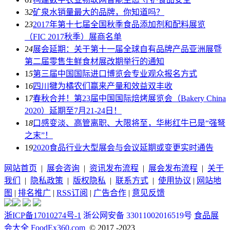
3
2
矿泉水销量最大的品牌，你知道吗？
2
3
2017年第十七届全国秋季食品添加剂和配料展览
（FIC 2017秋季）展商名单
2
4
展会延期：关于第十一届全球自有品牌产品亚洲展暨
第二届零售生鲜食材展改期举行的通知
1
5
第三届中国国际进口博览会专业观众报名方式
1
6
四川犍为橘农们赢来产量和效益双丰收
1
7
春秋合并！第23届中国国际焙烤展览会（Bakery China
2020）延期至7月21-24日！
1
8
口感变淡、高管离职、大限将至，华彬红牛已是“强弩
之末”！
1
9
2020食品行业大型展会与会议延期或变更实时通告
网站首页
|
展会咨询
|
资讯发布流程
|
展会发布流程
|
关于
我们
|
隐私政策
|
版权隐私
|
联系方式
|
使用协议
|
网站地
图
|
排名推广
|
RSS订阅
|
广告合作
|
意见反馈
浙ICP备17010274号-1
浙公网安备 33011002016519号
食品展
会大全 FoodEx360.com
© 2017 -2023