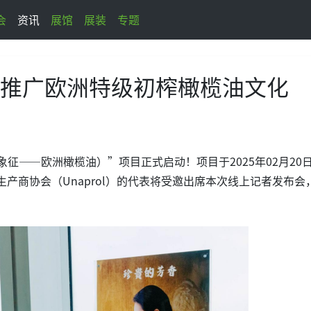
会
资讯
展馆
展装
专题
a计划 推广欧洲特级初榨橄榄油文化
化象征——欧洲橄榄油）”项目正式启动！项目于2025年02月20
产商协会（Unaprol）的代表将受邀出席本次线上记者发布会