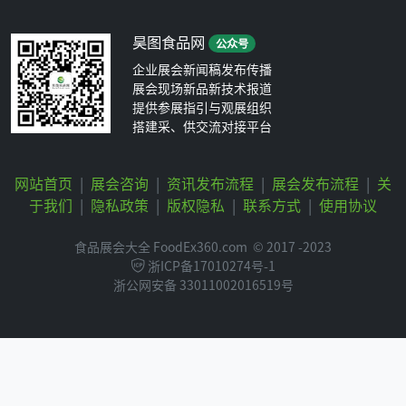
昊图食品网
公众号
企业展会新闻稿发布传播
展会现场新品新技术报道
提供参展指引与观展组织
搭建采、供交流对接平台
网站首页
|
展会咨询
|
资讯发布流程
|
展会发布流程
|
关
于我们
|
隐私政策
|
版权隐私
|
联系方式
|
使用协议
食品展会大全 FoodEx360.com
© 2017 -2023
浙ICP备17010274号-1
浙公网安备 33011002016519号