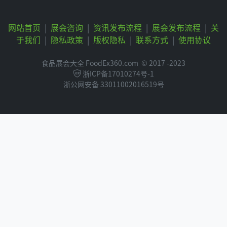
网站首页
|
展会咨询
|
资讯发布流程
|
展会发布流程
|
关
于我们
|
隐私政策
|
版权隐私
|
联系方式
|
使用协议
食品展会大全 FoodEx360.com
© 2017 -2023
浙ICP备17010274号-1
浙公网安备 33011002016519号