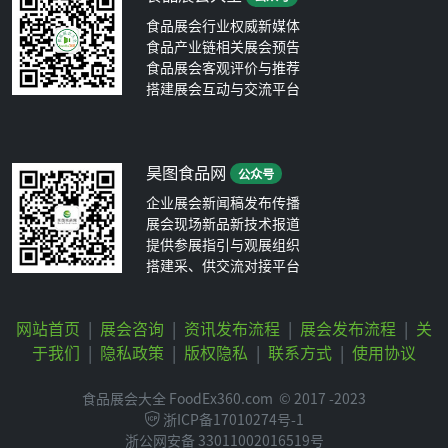
食品展会行业权威新媒体
食品产业链相关展会预告
食品展会客观评价与推荐
搭建展会互动与交流平台
昊图食品网
公众号
企业展会新闻稿发布传播
展会现场新品新技术报道
提供参展指引与观展组织
搭建采、供交流对接平台
网站首页
|
展会咨询
|
资讯发布流程
|
展会发布流程
|
关
于我们
|
隐私政策
|
版权隐私
|
联系方式
|
使用协议
食品展会大全 FoodEx360.com
© 2017 -2023
浙ICP备17010274号-1
浙公网安备 33011002016519号