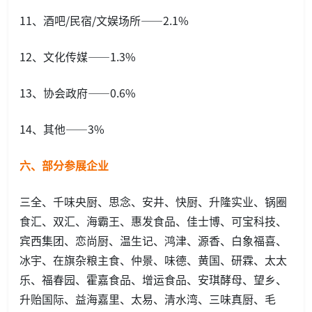
11、酒吧/民宿/文娱场所——2.1%
12、文化传媒——1.3%
13、协会政府——0.6%
14、其他——3%
六、部分参展企业
三全、千味央厨、思念、安井、快厨、升隆实业、锅圈
食汇、双汇、海霸王、惠发食品、佳士博、可宝科技、
宾西集团、恋尚厨、温生记、鸿津、源香、白象福喜、
冰宇、在旗杂粮主食、仲景、味德、黄国、研霖、太太
乐、福春园、霍嘉食品、增运食品、安琪酵母、望乡、
升贻国际、益海嘉里、太易、清水湾、三味真厨、毛