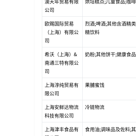
澳天年贸易有限
烘培糕点;儿童食品;咖
公司
欧赐国际贸易
烈酒;啤酒;其他含酒精
（上海）有限公
精饮料
司
希沃（上海）&
奶粉;其他饼干;健康食品
南通三特有限公
司
上海淳纯贸易有
果脯蜜饯
限公司
上海安鲜达物流
冷链物流
科技有限公司
上海津丰食品有
食用油;调味品及佐料;