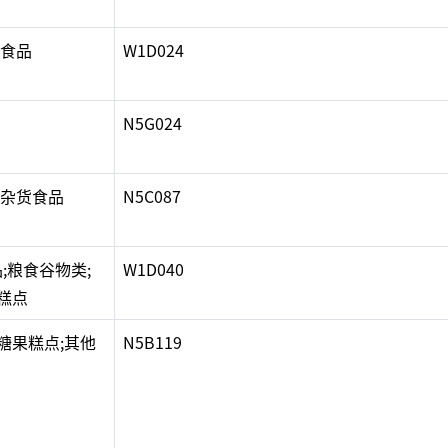
货食品
W1D024
N5G024
他杂货食品
N5C087
;粮食谷物类;
W1D040
糕点
糖果糕点;其他
N5B119