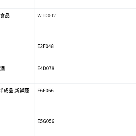
货食品
W1D002
E2F048
啤酒
E4D078
半成品;新鲜蔬
E6F066
E5G056