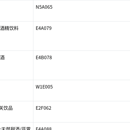
N5A065
非酒精饮料
E4A079
萄酒
E4B078
W1E005
关饮品
E2F062
;天然甜酒/开胃
E4A088