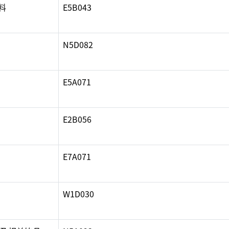
料
E5B043
N5D082
E5A071
E2B056
E7A071
W1D030