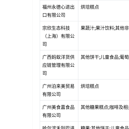
福州永德心进出
烘培糕点
口有限公司
宗欣生态科技
果蔬汁;果汁饮料;其他
（上海）有限公
司
广西蚂蚁洋货供
其他饼干;儿童食品;葡
应链管理有限公
司
广州泊来美贸易
烘培糕点
有限公司
广州美食嘉食品
其他糖果糕点;咖啡及相
有限公司
哈尔滨禾列巴进
糖果;其他饼干;儿童食品