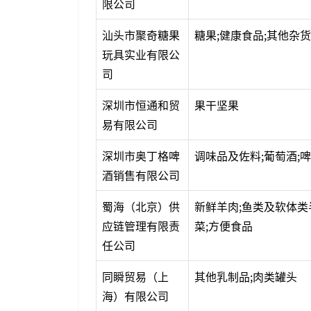
限公司
汕头市聚奇糖果
糖果;健康食品;其他杂
玩具实业有限公
司
深圳市恒通和贸
果干坚果
易有限公司
深圳市奥丁格啤
调味品及佐料;葡萄酒;
酒销售有限公司
蜀海（北京）供
新鲜羊肉;鱼类及软体类
应链管理有限责
菜;方便食品
任公司
同瞬贸易（上
其他乳制品;肉类罐头
海）有限公司