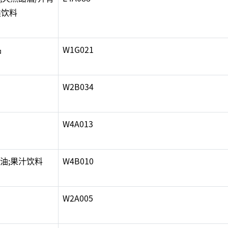
类饮料
品
W1G021
W2B034
W4A013
油;果汁饮料
W4B010
W2A005