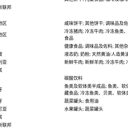
斯联邦
地区
咸味饼干; 其他饼干; 调味品及
冷冻猪肉; 冷冻牛肉; 冷冻鱼类
地区
食品
健康食品; 调味品及佐料; 其他
坡
液态奶; 奶粉; 天然黄油/人造黄
利亚
新鲜牛肉; 新鲜羊肉; 冷冻牛肉;
其
碳酸饮料
鱼类及软体类半成品; 鱼类、软
牙
藏食品; 冷冻鱼类、贝类、软体
牙
蔬菜罐头; 食用油
尼亚
水果罐头; 蔬菜罐头
其
斯联邦