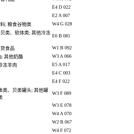
E4 D 022
E2 A 007
W4 G 028
佐料; 粮食谷物类
、贝类、软体类; 其他冷冻
E6 B 081
W1 B 092
杂货食品
W3 A 066
油; 其他奶酪
E5 A 017
 冷冻羊肉
E4 C 003
E4 F 022
体类、贝类罐头; 其他罐
W3 F 089
类
W3 E 078
W4 A 070
W2 B 067
W4 F 072