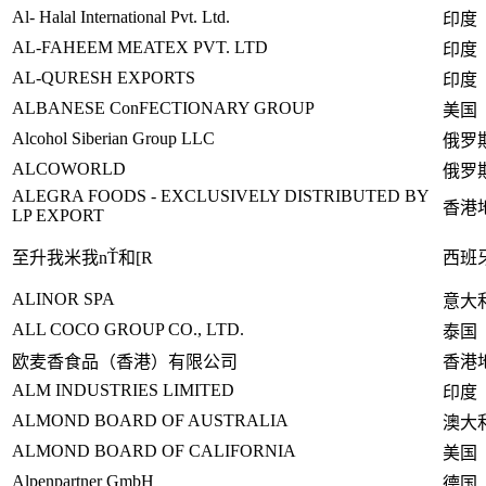
Al- Halal Internatio
nal Pvt. Ltd.
印度
AL-FAHEEM MEATEX PVT. LTD
印度
AL-QURESH EXPORTS
印度
ALBANESE Co
nFECTIONARY GROUP
美国
Alcohol Siberian Group LLC
俄罗
ALCOWORLD
俄罗
ALEGRA FOODS - EXCLUSIVELY DISTRIBUTED BY
香港
LP EXPORT
至升我米我nŤ和[R
西班
ALINOR SPA
意大
ALL COCO GROUP CO., LTD.
泰国
欧麦香食品（香港）有限公司
香港
ALM INDUSTRIES LIMITED
印度
ALMOND BOARD OF AUSTRALIA
澳大
ALMOND BOARD OF CALIFORNIA
美国
Alpenpartner GmbH
德国