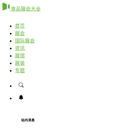
食品展会大全
首页
展会
国际展会
资讯
展馆
展装
专题
站内消息