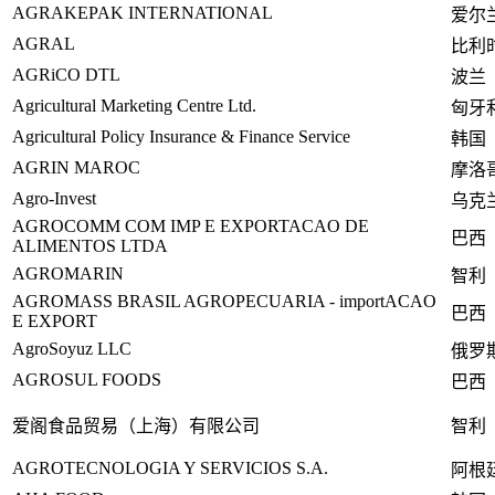
AGRAKEPAK INTERNATIONAL
爱尔
AGRAL
比利
AGRiCO DTL
波兰
Agricultural Marketing Centre Ltd.
匈牙
Agricultural Policy Insurance & Finance Service
韩国
AGRIN MAROC
摩洛
Agro-Invest
乌克
AGROCOMM COM IMP E EXPORTACAO DE
巴西
ALIMENTOS LTDA
AGROMARIN
智利
AGROMASS BRASIL AGROPECUARIA - im
portACAO
巴西
E EXPORT
AgroSoyuz LLC
俄罗
AGROSUL FOODS
巴西
爱阁食品贸易（上海）有限公司
智利
AGROTECNOLOGIA Y SERVICIOS S.A.
阿根