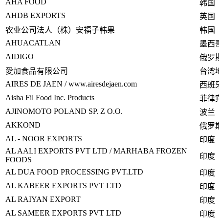
AHA FOOD
韩国
AHDB EXPORTS
英国
农业公司法人（株）安福子韩果
韩国
AHUACATLAN
墨西
AIDIGO
俄罗
愛加食品有限公司
台湾
AIRES DE JAEN / www.airesdejaen.com
西班
Aisha Fil Food Inc. Products
菲律
AJINOMOTO POLAND SP. Z O.O.
波兰
AKKOND
俄罗
AL - NOOR EXPORTS
印度
AL AALI EXPORTS PVT LTD / MARHABA FROZEN
印度
FOODS
AL DUA FOOD PROCESSING PVT.LTD
印度
AL KABEER EXPORTS PVT LTD
印度
AL RAIYAN EXPORT
印度
AL SAMEER EXPORTS PVT LTD
印度