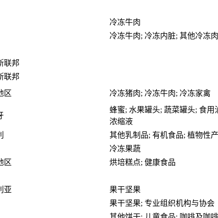
冷冻牛肉
冷冻牛肉; 冷冻内脏; 其他冷冻
斯联邦
斯联邦
地区
冷冻猪肉; 冷冻牛肉; 冷冻家禽
蜂蜜; 水果罐头; 蔬菜罐头; 食用
牙
浓缩液
利
其他乳制品; 有机食品; 植物性
冷冻果蔬
地区
烘培糕点; 健康食品
利亚
果干坚果
果干坚果; 专业组织机构与协会
其他饼干; 儿童食品; 咖啡及咖