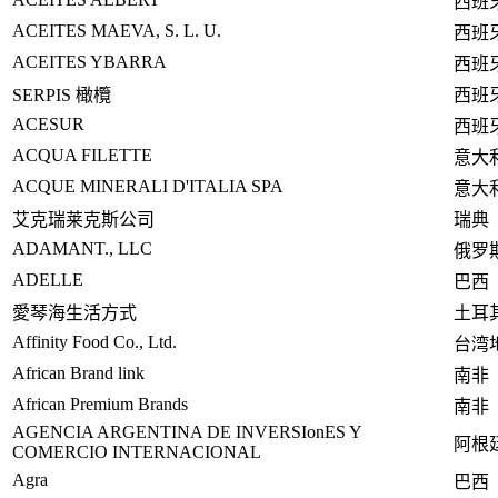
西班
ACEITES MAEVA, S. L. U.
西班
ACEITES YBARRA
西班
SERPIS 橄欖
西班
ACESUR
西班
ACQUA FILETTE
意大
ACQUE MINERALI D'ITALIA SPA
意大
艾克瑞莱克斯公司
瑞典
ADAMANT., LLC
俄罗
ADELLE
巴西
愛琴海生活方式
土耳
Affinity Food Co., Ltd.
台湾
African Brand l
ink
南非
African Premium Brands
南非
AGENCIA ARGENTINA DE INVERSIo
nES Y
阿根
COMERCIO INTERNACIONAL
Agra
巴西