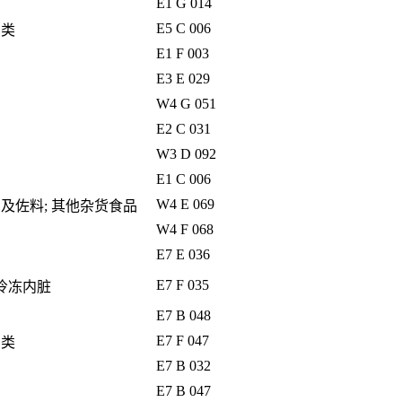
E1 G 014
E5 C 006
肉类
E1 F 003
E3 E 029
W4 G 051
E2 C 031
W3 D 092
E1 C 006
W4 E 069
品及佐料; 其他杂货食品
W4 F 068
E7 E 036
E7 F 035
 冷冻内脏
E7 B 048
E7 F 047
肉类
E7 B 032
E7 B 047