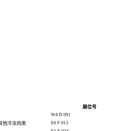
展位号
W4 D 091
E6 F 013
 其他冷冻肉类
E1 E 024