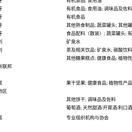
牙
有机食品; 食用油
牙
有机食品; 食用油; 调味品及佐
牙
有机食品
牙
其他熟食制品; 蔬菜罐头; 其他
牙
食品配料（散装）; 蔬菜罐头; 
利
矿泉水
利
茶及相关饮品; 矿泉水; 碳酸饮
其他糖果糕点; 健康食品; 植物
斯联邦
其
果干坚果; 健康食品; 植物性产品
地区
其他饼干; 调味品及佐料
葡萄酒; 天然甜酒/开胃酒/利口酒
廷
专业组织机构与协会