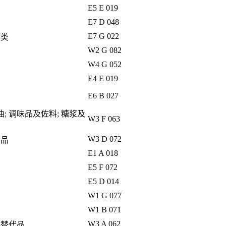
E5 E 019
E7 D 048
E7 G 022
肉类
W2 G 082
W4 G 052
E4 E 019
E6 B 027
油; 调味品及佐料; 糖浆及
W3 F 063
W3 D 072
产品
E1 A 018
E5 F 072
E5 D 014
W1 G 077
W1 B 071
W3 A 062
啡替代品