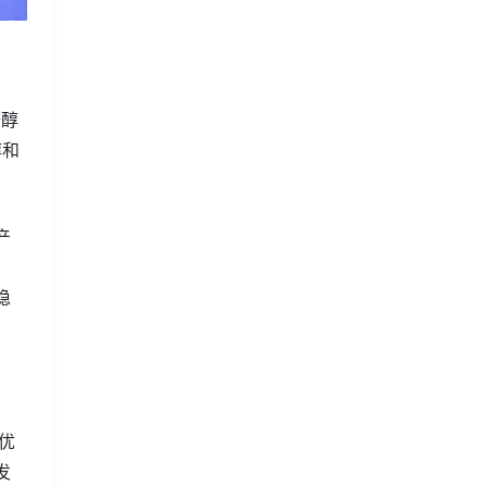
糖醇
醇和
产
，
稳
优
发