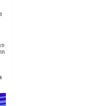
，
官
助华
然的
，
来