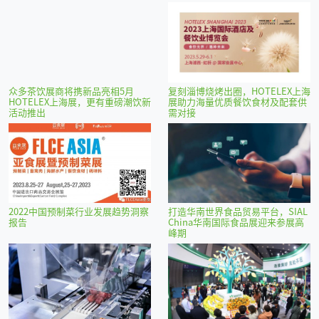
众多茶饮展商将携新品亮相5月
复刻淄博烧烤出圈，HOTELEX上海
HOTELEX上海展，更有重磅潮饮新
展助力海量优质餐饮食材及配套供
活动推出
需对接
2022中国预制菜行业发展趋势洞察
打造华南世界食品贸易平台，SIAL
报告
China华南国际食品展迎来参展高
峰期