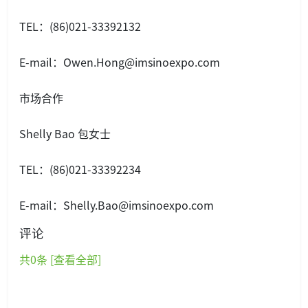
TEL：(86)021-33392132
E-mail：Owen.Hong@imsinoexpo.com
市场合作
Shelly Bao 包女士
TEL：(86)021-33392234
E-mail：Shelly.Bao@imsinoexpo.com
评论
共
0
条 [查看全部]