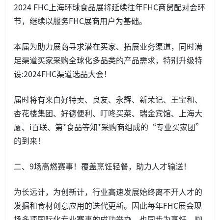
2024 FHC上海环球食品展将延续往年FHC商贸配对会环
节，继续以服务FHC展商用户为基础。
本届为助力展商寻求潜在买家、拓展业务渠道，同时满
足渠道买家采购全球化多品类的产品需求，特别升级特
设:2024FHC渠道选品大会！
届时将有来自好特卖、良友、永辉、新荣记、王宝和、
杏花楼集团、好德便利、叮咚买菜、瑞金宾馆、上海大
厦、i百联、第*食品等知*采购商组成的“专业买家团”
的到来！
二、9场高燃赛事！覆盖烹饪轻餐，助力人才输送！
为长远计，为创新计，行业高速发展始终离不开人才的
发掘和食材创意应用的迭代更新。因此每年FHC展会现
场多项国际化专业赛事的成功举办，也同步为烹饪、咖