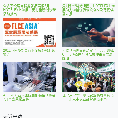
众多茶饮展商将携新品亮相5月
复刻淄博烧烤出圈，HOTELEX上海
HOTELEX上海展，更有重磅潮饮新
展助力海量优质餐饮食材及配套供
活动推出
需对接
2022中国预制菜行业发展趋势洞察
打造华南世界食品贸易平台，SIAL
报告
China华南国际食品展迎来参展高
峰期
APIE2021亚太国际智能装备博览会
让“京字号”现代农业高质量腾飞
7月青岛荣耀启幕
——北京市农业品牌建设观察
最近来访