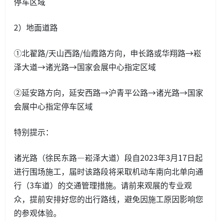
停车区域
2）地面道路
①北翟路/天山西路/仙霞路方向，申长路或华翔路→崧
泽大道→诸光路→国家会展中心指定区域
②延安路方向，延安西路→沪青平公路→诸光路→国家
会展中心指定停车区域
特别提示：
诸光路（徐民东路—崧泽大道）段自2023年3月17日起
进行围场施工，届时该路段将采取机动车南向北单向通
行（3车道）的交通管理措施。请前来观展的专业观
众，提前安排好您的出行路线，避免因施工原因影响您
的参观体验。