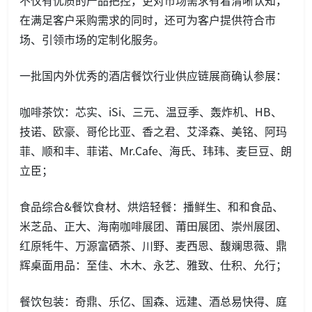
不仅有优质的产品把控，更对市场需求有着清晰认知，
在满足客户采购需求的同时，还可为客户提供符合市
场、引领市场的定制化服务。
一批国内外优秀的酒店餐饮行业供应链展商确认参展：
咖啡茶饮：芯实、iSi、三元、温豆季、轰炸机、HB、
技诺、欧豪、哥伦比亚、香之君、艾泽森、美铭、阿玛
菲、顺和丰、菲诺、Mr.Cafe、海氏、玮玮、麦巨豆、朗
立臣；
食品综合&餐饮食材、烘焙轻餐：播鲜生、和和食品、
米芝品、正大、海南咖啡展团、莆田展团、崇州展团、
红原牦牛、万源富硒茶、川野、麦西恩、馥斓思薇、鼎
辉桌面用品：至佳、木木、永艺、雅致、仕积、允行；
餐饮包装：奇鼎、乐亿、国森、远建、酒总易快得、庭