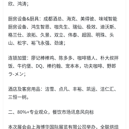
欣、鸿涛；
厨房设备&厨具：成都酒总、海克、美得彼、味域智能
厨房设备、鸿生智恩、咖先生、瑞仙、极效、迪沃斯、
格兰仕、浪拓、久景、双立、伟泰、超固、明珠、头
山、松宇、裕飞永强、劲速；
连锁加盟：廖记棒棒鸡、陈多多、咖啡猎人、朴大叔拌
饭、牛约堡、DQ、棒约翰、宠本本，功夫咖啡、野郎
ラ-メン；
酒店及客房用品：洁雪、点凡、丰裕、凯运、洁仁汇、
三恒一树。
二、80%+专业观众，餐饮市场讯息风向标
本次展会由上海博华国际展览有限公司举办，全联烘焙