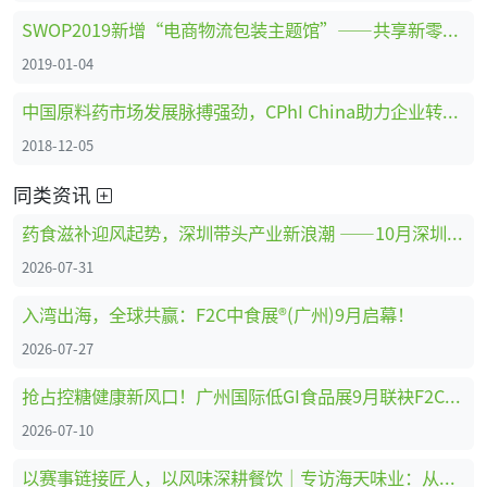
SWOP2019新增“电商物流包装主题馆”——共享新零售时代商机
2019-01-04
中国原料药市场发展脉搏强劲，CPhI China助力企业转型创新、全面升级 ！
2018-12-05
同类资讯
药食滋补迎风起势，深圳带头产业新浪潮 ——10月深圳HNC健康营养展药食滋补展区亮点抢先看
2026-07-31
入湾出海，全球共赢：F2C中食展®(广州)9月启幕！
2026-07-27
抢占控糖健康新风口！广州国际低GI食品展9月联袂F2C中食展®(广州)重磅启幕
2026-07-10
以赛事链接匠人，以风味深耕餐饮｜专访海天味业：从调味供应商到中餐行业共建者