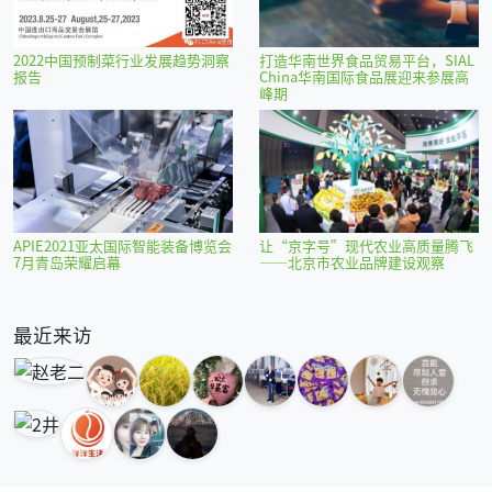
2022中国预制菜行业发展趋势洞察
打造华南世界食品贸易平台，SIAL
报告
China华南国际食品展迎来参展高
峰期
APIE2021亚太国际智能装备博览会
让“京字号”现代农业高质量腾飞
7月青岛荣耀启幕
——北京市农业品牌建设观察
最近来访