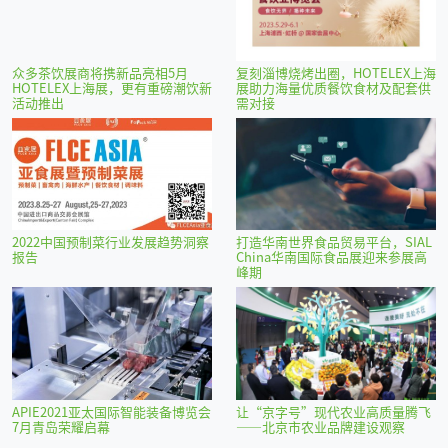
众多茶饮展商将携新品亮相5月
复刻淄博烧烤出圈，HOTELEX上海
HOTELEX上海展，更有重磅潮饮新
展助力海量优质餐饮食材及配套供
活动推出
需对接
2022中国预制菜行业发展趋势洞察
打造华南世界食品贸易平台，SIAL
报告
China华南国际食品展迎来参展高
峰期
APIE2021亚太国际智能装备博览会
让“京字号”现代农业高质量腾飞
7月青岛荣耀启幕
——北京市农业品牌建设观察