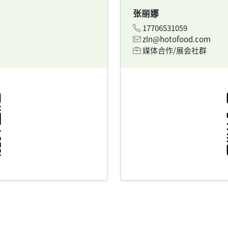
张丽娜
17706531059
zln@hotofood.com
媒体合作/展会社群