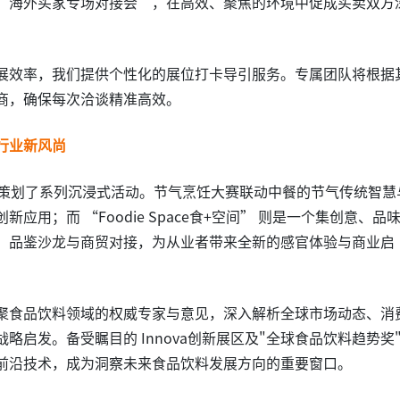
“海外买家专场对接会”，在高效、聚焦的环境中促成买卖双方
展效率，我们提供个性化的展位打卡导引服务。专属团队将根据
商，确保每次洽谈精准高效。
行业新风尚
渠道专业人士策划了系列沉浸式活动。节气烹饪大赛联动中餐的节气传统智慧
用；而 “Foodie Space食+空间” 则是一个集创意、品
、品鉴沙龙与商贸对接，为从业者带来全新的感官体验与商业启
聚食品饮料领域的权威专家与意见，深入解析全球市场动态、消
启发。备受瞩目的 Innova创新展区及"全球食品饮料趋势奖
前沿技术，成为洞察未来食品饮料发展方向的重要窗口。