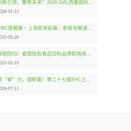
创新引领，聚势未来！2026 SIAL西雅国际食品展（上海）报名参观通道正式开启
026-01-13
GMC团餐展·上海即将启幕，参观攻略请查收！4月10-12日，上海世博展览馆见
025-03-26
重磅回归！泰国知名食品饮料品牌即将亮相SIAL西雅国际食品展上海
025-02-19
聚“食”力，谱新篇！第二十七届FHC上海环球食品展暨第二十五届FHC中国国际烹饪艺术比赛发布会成功召开！
024-07-11