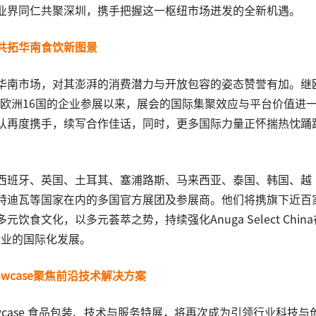
业界同仁共聚深圳，携手把握这一枢纽市场迸发的全新机遇。
共拓华南食饮新图景
华南市场，对其澎湃的消费潜力与开放包容的姿态赞誉有加。继
来自欧洲16国的企业参展以来，展会的国际集聚效应与平台价值进
认再度携手，续写合作佳话，同时，更多国际力量正怀揣热忱踊
西班牙、英国、土耳其、塞浦路斯、马来西亚、泰国、韩国、越
特迪瓦等国家在内的多国官方展团及参展商。他们将携旗下近百
食文化，以多元荟萃之势，持续强化Anuga Select China
行业的国际化发展。
howcase聚焦前沿技术解决方案
 Showcase 食品包装、技术与服务特展，将再次成为引领行业科技与