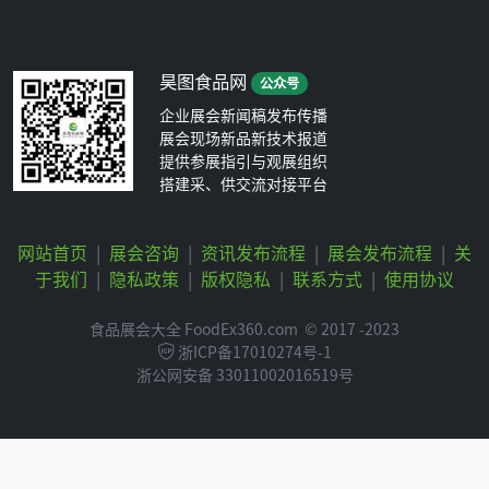
昊图食品网
公众号
企业展会新闻稿发布传播
展会现场新品新技术报道
提供参展指引与观展组织
搭建采、供交流对接平台
网站首页
|
展会咨询
|
资讯发布流程
|
展会发布流程
|
关
于我们
|
隐私政策
|
版权隐私
|
联系方式
|
使用协议
食品展会大全 FoodEx360.com
© 2017 -2023
浙ICP备17010274号-1
浙公网安备 33011002016519号