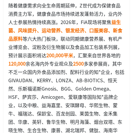
随着健康需求向全生命周期延伸，Z世代成为保健食品
消费主力军，健康食品市场持续迸发蓬勃活力，业内外
人士参展热情持续高涨。2026年，FiA现场将聚焦
益生
菌、风味提升、运动营养、银发经济、口服美容、新食
品原料
等六大热门板块，联动同期健康营养展、有机产
业博览会、淀粉及衍生物展以及食品加工包装系列展，
预计展示面积将达
200,000平米
，汇聚来自世界各地的
120,000
余名海内外专业观众及
2500
多家参展商，其中
不乏一众国内外食品添加剂、配料行业的知*企业，包括
GIVAUDAN、KERRY、LONZA、AB-BIOTICS、恒天
然、乐斯福诺斯Gnosis、BGG、Golden Omega、
HSF、萨宾莎、Amicogen、爱联康等国际知*品牌企
业，以及中粮、益海嘉里、安琪酵母、华熙生物、蒙
牛、福瑞达、保龄宝、百龙创园、莱茵生物、金禾集
团、华康、英轩、鲁华生物、明月海藻、烟台双塔、东
晓生物、生合生物、康普、湖北瑞邦、健肽、海南华