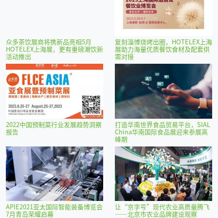
众多茶饮展商将携新品亮相5月
复刻淄博烧烤出圈，HOTELEX上海
HOTELEX上海展，更有重磅潮饮新
展助力海量优质餐饮食材及配套供
活动推出
需对接
2022中国预制菜行业发展趋势洞察
打造华南世界食品贸易平台，SIAL
报告
China华南国际食品展迎来参展高
峰期
APIE2021亚太国际智能装备博览会
让“京字号”现代农业高质量腾飞
7月青岛荣耀启幕
——北京市农业品牌建设观察