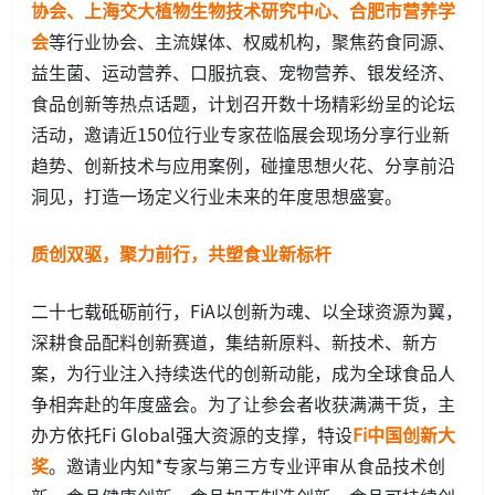
协会、上海交大植物生物技术研究中心、合肥市营养学
会
等行业协会、主流媒体、权威机构，聚焦药食同源、
益生菌、运动营养、口服抗衰、宠物营养、银发经济、
食品创新等热点话题，计划召开数十场精彩纷呈的论坛
活动，邀请近150位行业专家莅临展会现场分享行业新
趋势、创新技术与应用案例，碰撞思想火花、分享前沿
洞见，打造一场定义行业未来的年度思想盛宴。
质创双驱，聚力前行，共塑食业新标杆
二十七载砥砺前行，FiA以创新为魂、以全球资源为翼，
深耕食品配料创新赛道，集结新原料、新技术、新方
案，为行业注入持续迭代的创新动能，成为全球食品人
争相奔赴的年度盛会。为了让参会者收获满满干货，主
办方依托Fi Global强大资源的支撑，特设
Fi中国创新大
奖
。邀请业内知*专家与第三方专业评审从食品技术创