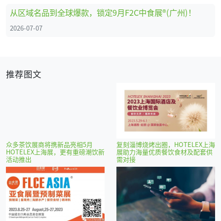
从区域名品到全球爆款，锁定9月F2C中食展®(广州)！
2026-07-07
推荐图文
众多茶饮展商将携新品亮相5月
复刻淄博烧烤出圈，HOTELEX上海
HOTELEX上海展，更有重磅潮饮新
展助力海量优质餐饮食材及配套供
活动推出
需对接