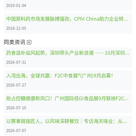
2019-01-04
中国原料药市场发展脉搏强劲，CPhI China助力企业转型创新、全面升级 ！
2018-12-05
同类资讯
药食滋补迎风起势，深圳带头产业新浪潮 ——10月深圳HNC健康营养展药食滋补展区亮点抢先看
2026-07-31
入湾出海，全球共赢：F2C中食展®(广州)9月启幕！
2026-07-27
抢占控糖健康新风口！广州国际低GI食品展9月联袂F2C中食展®(广州)重磅启幕
2026-07-10
以赛事链接匠人，以风味深耕餐饮｜专访海天味业：从调味供应商到中餐行业共建者
2026-07-07