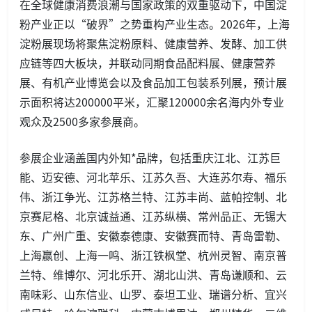
在全球健康消费浪潮与国家政策的双重驱动下，中国淀
粉产业正以“破界”之势重构产业生态。2026年，上海
淀粉展现场将聚焦淀粉原料、健康营养、发酵、加工供
应链等四大板块，并联动同期食品配料展、健康营养
展、有机产业博览会以及食品加工包装系列展，预计展
示面积将达200000平米，汇聚120000余名海内外专业
观众及2500多家参展商。
参展企业涵盖国内外知*品牌，包括重庆江北、江苏巨
能、迈安德、河北苹乐、江苏久吾、大连苏尔寿、福乐
伟、浙江争光、江苏格兰特、江苏丰尚、蓝帕控制、北
京赛尼格、北京诚益通、江苏纵横、常州品正、无锡大
东、广州广重、安徽泰德康、安徽赛而特、青岛雷勒、
上海赢创、上海一鸣、浙江铁枫堂、杭州灵智、南京普
兰特、维博尔、河北乐开、湖北山洪、青岛谦顺和、云
南味彩、山东信业、山罗、泰坦工业、瑞谱分析、宜兴